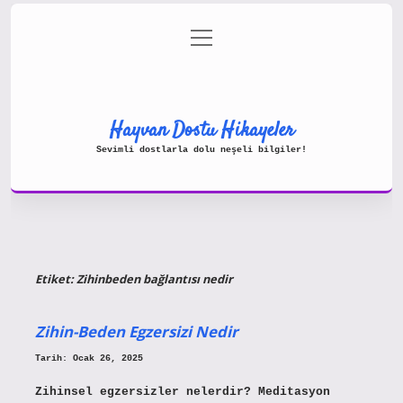
menüyü
Gizlilik Politikası
aç
Hakkımızda
Yasal Uyarı
Hayvan Dostu Hikayeler
Sevimli dostlarla dolu neşeli bilgiler!
Etiket:
Zihinbeden bağlantısı nedir
Zihin-Beden Egzersizi Nedir
Tarih: Ocak 26, 2025
Zihinsel egzersizler nelerdir? Meditasyon