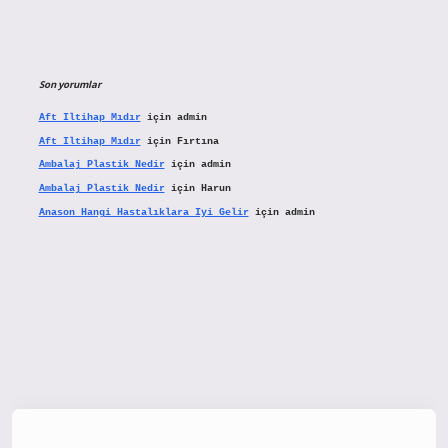
Son yorumlar
Aft Iltihap Mıdır
için
admin
Aft Iltihap Mıdır
için
Fırtına
Ambalaj Plastik Nedir
için
admin
Ambalaj Plastik Nedir
için
Harun
Anason Hangi Hastalıklara Iyi Gelir
için
admin
tx.org/