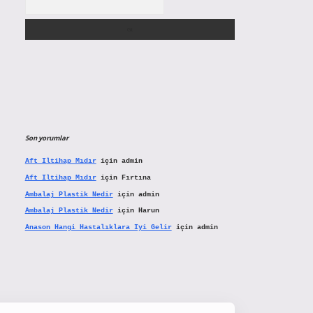
Son yorumlar
Aft Iltihap Mıdır
için
admin
Aft Iltihap Mıdır
için
Fırtına
Ambalaj Plastik Nedir
için
admin
Ambalaj Plastik Nedir
için
Harun
Anason Hangi Hastalıklara Iyi Gelir
için
admin