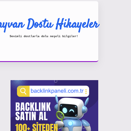
yvan Dostu Hikayeler
Sevimli dostlarla dolu neşeli bilgiler!
Sidebar
https://www.hiltonbetx.org/