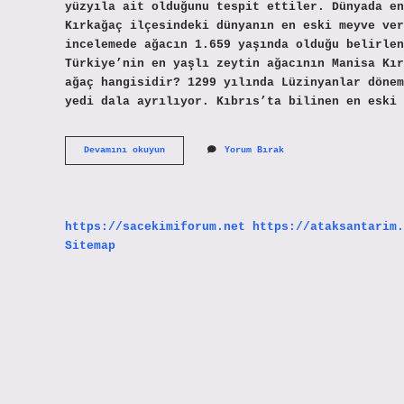
yüzyıla ait olduğunu tespit ettiler. Dünyada en
Kırkağaç ilçesindeki dünyanın en eski meyve ver
incelemede ağacın 1.659 yaşında olduğu belirlen
Türkiye’nin en yaşlı zeytin ağacının Manisa Kır
ağaç hangisidir? 1299 yılında Lüzinyanlar dönem
yedi dala ayrılıyor. Kıbrıs’ta bilinen en eski 
Dünyanın
Devamını okuyun
Yorum Bırak
En
Yaşlı
Zeytin
Ağacı
Kaç
https://sacekimiforum.net
https://ataksantarim.
Yaşında
Sitemap