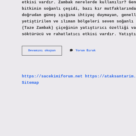
etkisi vardır. Zambak nerelerde kullanılır? Gen
bitkinin soğanlı çeşidi, bazı kır mutfaklarında
doğrudan güneş ışığına ihtiyaç duymayan, genell
yetiştirilen ve ılıman bölgeleri seven soğanlı 
(Taze Zambak) çiçeğinin yatıştırıcı özelliği va
söktürücü ve rahatlatıcı etkisi vardır. Yatıştı
Zambak
Devamını okuyun
Yorum Bırak
Kökü
Neye
Iyi
Gelir
https://sacekimiforum.net
https://ataksantarim.
Sitemap