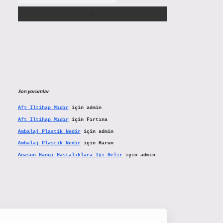
Son yorumlar
Aft Iltihap Mıdır
için
admin
Aft Iltihap Mıdır
için
Fırtına
Ambalaj Plastik Nedir
için
admin
Ambalaj Plastik Nedir
için
Harun
Anason Hangi Hastalıklara Iyi Gelir
için
admin