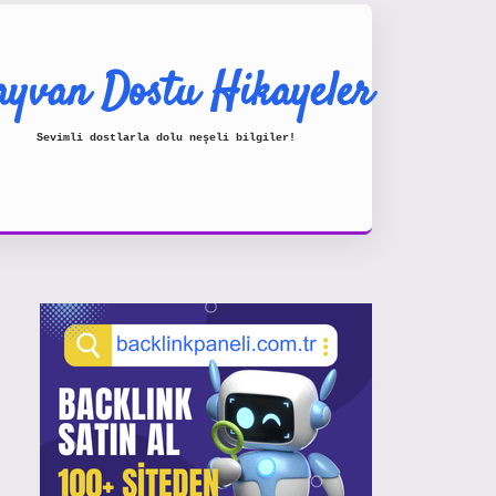
yvan Dostu Hikayeler
Sevimli dostlarla dolu neşeli bilgiler!
Sidebar
https://www.hiltonbetx.