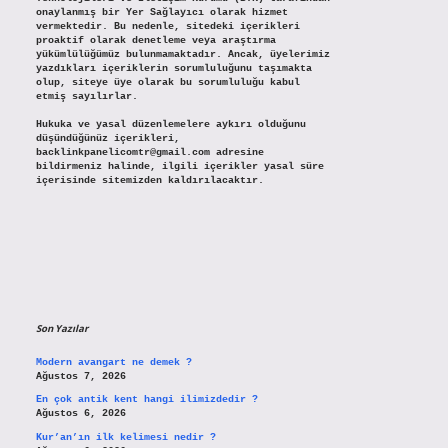
onaylanmış bir Yer Sağlayıcı olarak hizmet
vermektedir. Bu nedenle, sitedeki içerikleri
proaktif olarak denetleme veya araştırma
yükümlülüğümüz bulunmamaktadır. Ancak, üyelerimiz
yazdıkları içeriklerin sorumluluğunu taşımakta
olup, siteye üye olarak bu sorumluluğu kabul
etmiş sayılırlar.
Hukuka ve yasal düzenlemelere aykırı olduğunu
düşündüğünüz içerikleri,
backlinkpanelicomtr@gmail.com
adresine
bildirmeniz halinde, ilgili içerikler yasal süre
içerisinde sitemizden kaldırılacaktır.
Son Yazılar
Modern avangart ne demek ?
Ağustos 7, 2026
En çok antik kent hangi ilimizdedir ?
Ağustos 6, 2026
Kur’an’ın ilk kelimesi nedir ?