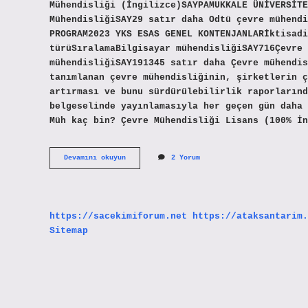
Mühendisliği (İngilizce)SAYPAMUKKALE ÜNİVERSİTE
MühendisliğiSAY29 satır daha Odtü çevre mühendi
PROGRAM2023 YKS ESAS GENEL KONTENJANLARİktisadi
türüSıralamaBilgisayar mühendisliğiSAY716Çevre
mühendisliğiSAY191345 satır daha Çevre mühendis
tanımlanan çevre mühendisliğinin, şirketlerin ç
artırması ve bunu sürdürülebilirlik raporlarınd
belgeselinde yayınlamasıyla her geçen gün daha 
Müh kaç bin? Çevre Mühendisliği Lisans (100% İn
En
Devamını okuyun
2 Yorum
Iyi
Çevre
Mühendisliği
Hangi
Üniversitede
https://sacekimiforum.net
https://ataksantarim.
Sitemap