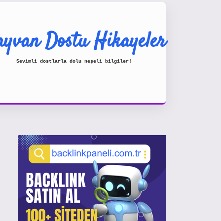
yvan Dostu Hikayeler
Sevimli dostlarla dolu neşeli bilgiler!
Sidebar
https://www.hiltonbetx.org/