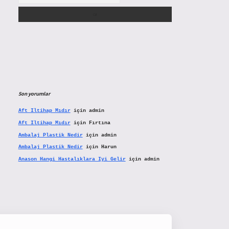
Son yorumlar
Aft Iltihap Mıdır
için
admin
Aft Iltihap Mıdır
için
Fırtına
Ambalaj Plastik Nedir
için
admin
Ambalaj Plastik Nedir
için
Harun
Anason Hangi Hastalıklara Iyi Gelir
için
admin