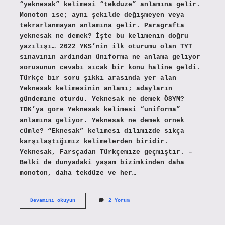
“yeknesak” kelimesi “tekdüze” anlamına gelir.
Monoton ise; aynı şekilde değişmeyen veya
tekrarlanmayan anlamına gelir. Paragrafta
yeknesak ne demek? İşte bu kelimenin doğru
yazılışı… 2022 YKS’nin ilk oturumu olan TYT
sınavının ardından üniforma ne anlama geliyor
sorusunun cevabı sıcak bir konu haline geldi.
Türkçe bir soru şıkkı arasında yer alan
Yeknesak kelimesinin anlamı; adayların
gündemine oturdu. Yeknesak ne demek ÖSYM?
TDK’ya göre Yeknesak kelimesi “üniforma”
anlamına geliyor. Yeknesak ne demek örnek
cümle? “Eknesak” kelimesi dilimizde sıkça
karşılaştığımız kelimelerden biridir.
Yeknesak, Farsçadan Türkçemize geçmiştir. –
Belki de dünyadaki yaşam bizimkinden daha
monoton, daha tekdüze ve her…
Yeknesak
Devamını okuyun
2 Yorum
Ne
Demek