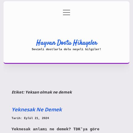
menüyü
Gizlilik Politikası
aç
Hakkımızda
Yasal Uyarı
Hayvan Dostu Hikayeler
Sevimli dostlarla dolu neşeli bilgiler!
Etiket:
Yeksan olmak ne demek
Yeknesak Ne Demek
Tarih: Eylül 21, 2024
Yeknesak anlamı ne demek? TDK’ya göre