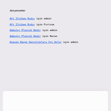
Son yorumlar
Aft Iltihap Mıdır
için
admin
Aft Iltihap Mıdır
için
Fırtına
Ambalaj Plastik Nedir
için
admin
Ambalaj Plastik Nedir
için
Harun
Anason Hangi Hastalıklara Iyi Gelir
için
admin
tx.org/