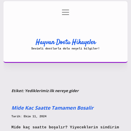
menüyü
Gizlilik Politikası
aç
Hakkımızda
Yasal Uyarı
Hayvan Dostu Hikayeler
Sevimli dostlarla dolu neşeli bilgiler!
Etiket:
Yediklerimiz ilk nereye gider
Mide Kac Saatte Tamamen Bosalir
Tarih: Ekim 11, 2024
Mide kaç saatte boşalır? Yiyeceklerin sindirim