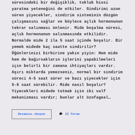
süresindeki bir değişiklik, tokluk hissi
yaratma yeteneğini de etkiler. Sindirimi uzun
süren yiyecekler, sindirim sisteminin düzgün
çalışmasını sağlar ve böylece açlık hormonunun
tekrar salınması önlenir. Mide boşalma süresi,
açlık hormonunun salınmasında etkilidir.
Normalde mide 2 ila 5 saat içinde boşalır. Bir
yemek midede kaç saatte sindirilir?
Öğünlerinizi birbirine yakın yiyin: Hem mide
hem de bağırsakların işlerini yapabilmeleri
için belirli bir zamana ihtiyaçları vardır.
Aşırı miktarda yemezseniz, normal bir sindirim
süreci 4-5 saat sürer ve bazı yiyecekler için
5-6 saat sürebilir. Mide nasıl boşalır?
Yiyecekleri midede tutmak için iki valf
mekanizması vardır; bunlar alt özofageal…
Mide
Devamını okuyun
12 Yorum
Kac
Saatte
Tamamen
Bosalir