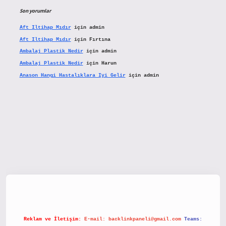
Son yorumlar
Aft Iltihap Mıdır
için
admin
Aft Iltihap Mıdır
için
Fırtına
Ambalaj Plastik Nedir
için
admin
Ambalaj Plastik Nedir
için
Harun
Anason Hangi Hastalıklara Iyi Gelir
için
admin
ps://www.hiltonbetx.org/
Reklam ve İletişim:
E-mail:
backlinkpaneli@gmail.com
Teams: