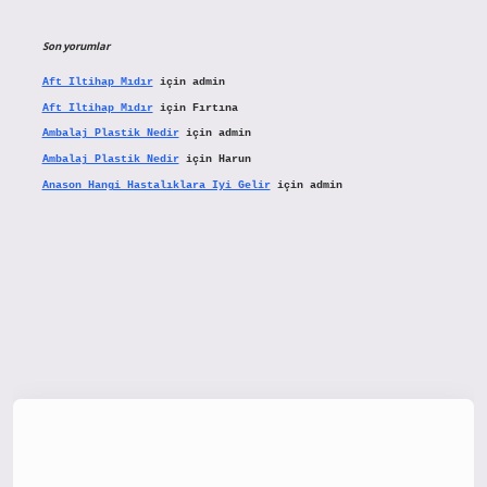
Son yorumlar
Aft Iltihap Mıdır
için
admin
Aft Iltihap Mıdır
için
Fırtına
Ambalaj Plastik Nedir
için
admin
Ambalaj Plastik Nedir
için
Harun
Anason Hangi Hastalıklara Iyi Gelir
için
admin
tx.org/