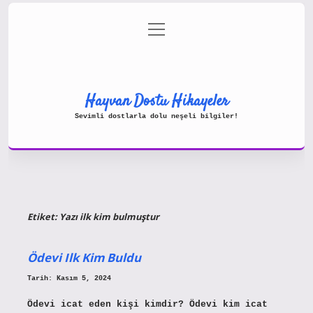
menüyü
Gizlilik Politikası
aç
Hakkımızda
Yasal Uyarı
Hayvan Dostu Hikayeler
Sevimli dostlarla dolu neşeli bilgiler!
Etiket:
Yazı ilk kim bulmuştur
Ödevi Ilk Kim Buldu
Tarih: Kasım 5, 2024
Ödevi icat eden kişi kimdir? Ödevi kim icat