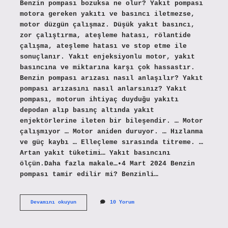
Benzin pompası bozuksa ne olur? Yakıt pompası
motora gereken yakıtı ve basıncı iletmezse,
motor düzgün çalışmaz. Düşük yakıt basıncı,
zor çalıştırma, ateşleme hatası, rölantide
çalışma, ateşleme hatası ve stop etme ile
sonuçlanır. Yakıt enjeksiyonlu motor, yakıt
basıncına ve miktarına karşı çok hassastır.
Benzin pompası arızası nasıl anlaşılır? Yakıt
pompası arızasını nasıl anlarsınız? Yakıt
pompası, motorun ihtiyaç duyduğu yakıtı
depodan alıp basınç altında yakıt
enjektörlerine ileten bir bileşendir. … Motor
çalışmıyor … Motor aniden duruyor. … Hızlanma
ve güç kaybı … Elleçleme sırasında titreme. …
Artan yakıt tüketimi… Yakıt basıncını
ölçün.Daha fazla makale…•4 Mart 2024 Benzin
pompası tamir edilir mi? Benzinli…
Benzin
Devamını okuyun
10 Yorum
Pompasının
Bozuk
Olduğu