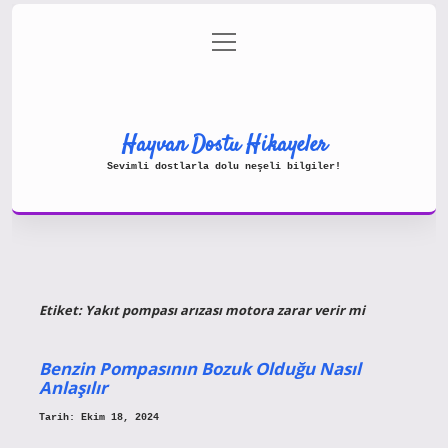
menüyü
Gizlilik Politikası
aç
Hakkımızda
Yasal Uyarı
Hayvan Dostu Hikayeler
Sevimli dostlarla dolu neşeli bilgiler!
Etiket:
Yakıt pompası arızası motora zarar verir mi
Benzin Pompasının Bozuk Olduğu Nasıl
Anlaşılır
Tarih: Ekim 18, 2024