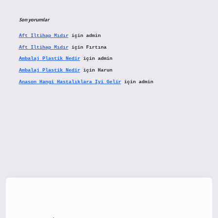
Son yorumlar
Aft Iltihap Mıdır
için
admin
Aft Iltihap Mıdır
için
Fırtına
Ambalaj Plastik Nedir
için
admin
Ambalaj Plastik Nedir
için
Harun
Anason Hangi Hastalıklara Iyi Gelir
için
admin
tx.org/