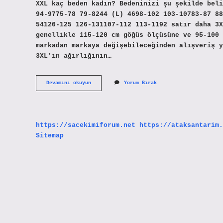
XXL kaç beden kadın? Bedeninizi şu şekilde beli
94-9775-78 79-8244 (L) 4698-102 103-10783-87 88
54120-125 126-131107-112 113-1192 satır daha 3
genellikle 115-120 cm göğüs ölçüsüne ve 95-100 
markadan markaya değişebileceğinden alışveriş y
3XL’in ağırlığının…
90
Devamını okuyun
Yorum Bırak
Kilo
Bir
Kadın
Kaç
Beden
https://sacekimiforum.net
https://ataksantarim.
Giyer
Sitemap