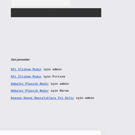
Son yorumlar
Aft Iltihap Mıdır
için
admin
Aft Iltihap Mıdır
için
Fırtına
Ambalaj Plastik Nedir
için
admin
Ambalaj Plastik Nedir
için
Harun
Anason Hangi Hastalıklara Iyi Gelir
için
admin