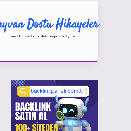
yvan Dostu Hikayeler
Sevimli dostlarla dolu neşeli bilgiler!
Sidebar
https://www.hiltonbetx.org/