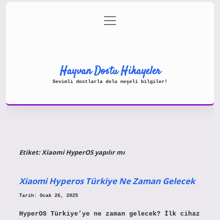
menüyü
Gizlilik Politikası
aç
Hakkımızda
Yasal Uyarı
Hayvan Dostu Hikayeler
Sevimli dostlarla dolu neşeli bilgiler!
Etiket:
Xiaomi HyperOS yapılır mı
Xiaomi Hyperos Türkiye Ne Zaman Gelecek
Tarih: Ocak 26, 2025
HyperOS Türkiye’ye ne zaman gelecek? İlk cihaz