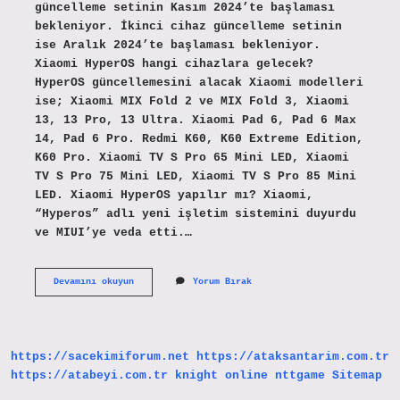
güncelleme setinin Kasım 2024’te başlaması
bekleniyor. İkinci cihaz güncelleme setinin
ise Aralık 2024’te başlaması bekleniyor.
Xiaomi HyperOS hangi cihazlara gelecek?
HyperOS güncellemesini alacak Xiaomi modelleri
ise; Xiaomi MIX Fold 2 ve MIX Fold 3, Xiaomi
13, 13 Pro, 13 Ultra. Xiaomi Pad 6, Pad 6 Max
14, Pad 6 Pro. Redmi K60, K60 Extreme Edition,
K60 Pro. Xiaomi TV S Pro 65 Mini LED, Xiaomi
TV S Pro 75 Mini LED, Xiaomi TV S Pro 85 Mini
LED. Xiaomi HyperOS yapılır mı? Xiaomi,
“Hyperos” adlı yeni işletim sistemini duyurdu
ve MIUI’ye veda etti.…
Xiaomi
Devamını okuyun
Yorum Bırak
Hyperos
Türkiye
Ne
Zaman
Gelecek
https://sacekimiforum.net
https://ataksantarim.com.tr
https://atabeyi.com.tr
knight online
nttgame
Sitemap