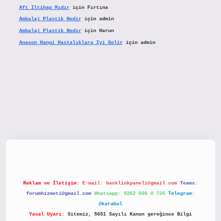
Aft Iltihap Mıdır
için
Fırtına
Ambalaj Plastik Nedir
için
admin
Ambalaj Plastik Nedir
için
Harun
Anason Hangi Hastalıklara Iyi Gelir
için
admin
etx.org/
Reklam ve İletişim:
E-mail:
backlinkpaneli@gmail.com
Teams:
forumhizmeti@gmail.com
Whatsapp: 0262 606 0 726
Telegram:
@karabul
Yasal Uyarı:
Sitemiz, 5651 Sayılı Kanun gereğince Bilgi