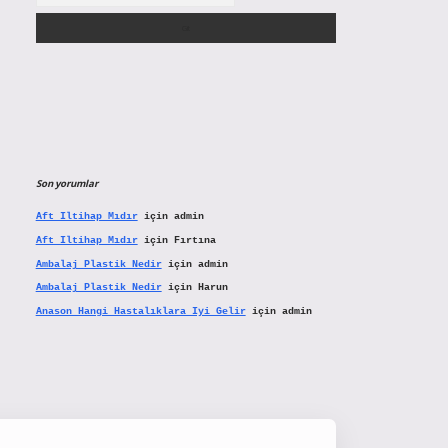
Son yorumlar
Aft Iltihap Mıdır
için
admin
Aft Iltihap Mıdır
için
Fırtına
Ambalaj Plastik Nedir
için
admin
Ambalaj Plastik Nedir
için
Harun
Anason Hangi Hastalıklara Iyi Gelir
için
admin