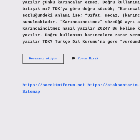
yazılır çünkü karıncalar ezmez. Doğru kullanımı
bitişik mi? TDK’ya göre doğru sözcük; “Karıncal
sözlüğündeki anlamı ise; “Sıfat, mecaz, (karınc
sunulmaktadır. “Karıncaincitmez” sözcüğü ayrı a
Karıncaincitmez nasıl yazılır 2024? Bu kelime k
yazılır. Doğru kullanımı karıncalara zarar verm
yazılır TDK? Türkçe Dil Kurumu’na göre “vurdumd
Karincaincitmez
Devamını okuyun
Yorum Bırak
Nasıl
Yazılır
https://sacekimiforum.net
https://ataksantarim.
Sitemap