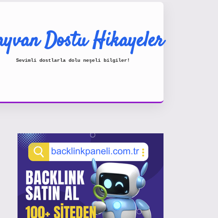
yvan Dostu Hikayeler
Sevimli dostlarla dolu neşeli bilgiler!
Sidebar
https://www.hiltonbetx.org/