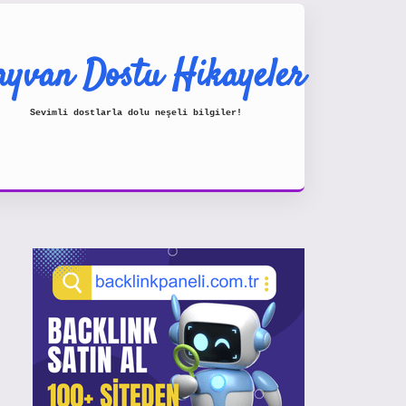
yvan Dostu Hikayeler
Sevimli dostlarla dolu neşeli bilgiler!
Sidebar
https://www.hiltonbetx.org/