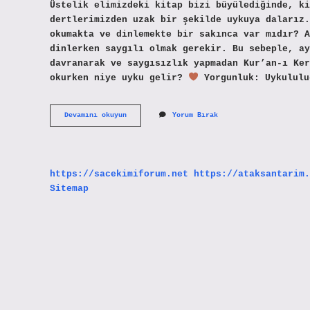
Üstelik elimizdeki kitap bizi büyülediğinde, ki
dertlerimizden uzak bir şekilde uykuya dalarız.
okumakta ve dinlemekte bir sakınca var mıdır? A
dinlerken saygılı olmak gerekir. Bu sebeple, ay
davranarak ve saygısızlık yapmadan Kur’an-ı Ker
okurken niye uyku gelir?
Yorgunluk: Uykululu
Kuran
Devamını okuyun
Yorum Bırak
Okurken
Uyku
Gelmesi
Ne
Anlama
https://sacekimiforum.net
https://ataksantarim.
Gelir
Sitemap