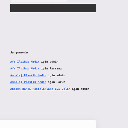
Son yorumlar
Aft Iltihap Mıdır
için
admin
Aft Iltihap Mıdır
için
Fırtına
Ambalaj Plastik Nedir
için
admin
Ambalaj Plastik Nedir
için
Harun
Anason Hangi Hastalıklara Iyi Gelir
için
admin