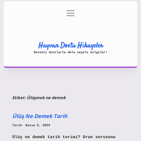
menüyü
Gizlilik Politikası
aç
Hakkımızda
Yasal Uyarı
Hayvan Dostu Hikayeler
Sevimli dostlarla dolu neşeli bilgiler!
Etiket:
Ülüşmek ne demek
Ülüş Ne Demek Tarih
Tarih: Kasım 5, 2024
Ülüş ne demek tarih terimi? Orun sorusunu