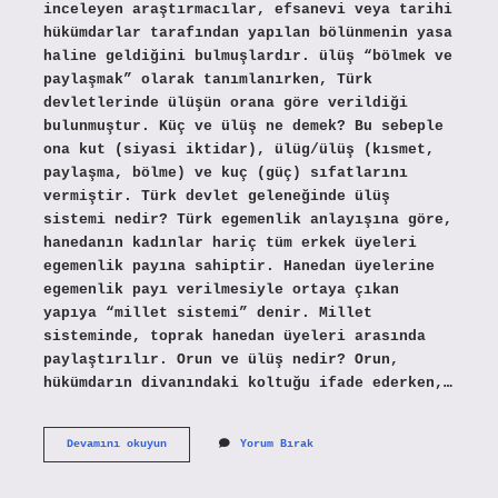
inceleyen araştırmacılar, efsanevi veya tarihi
hükümdarlar tarafından yapılan bölünmenin yasa
haline geldiğini bulmuşlardır. ülüş “bölmek ve
paylaşmak” olarak tanımlanırken, Türk
devletlerinde ülüşün orana göre verildiği
bulunmuştur. Küç ve ülüş ne demek? Bu sebeple
ona kut (siyasi iktidar), ülüg/ülüş (kısmet,
paylaşma, bölme) ve kuç (güç) sıfatlarını
vermiştir. Türk devlet geleneğinde ülüş
sistemi nedir? Türk egemenlik anlayışına göre,
hanedanın kadınlar hariç tüm erkek üyeleri
egemenlik payına sahiptir. Hanedan üyelerine
egemenlik payı verilmesiyle ortaya çıkan
yapıya “millet sistemi” denir. Millet
sisteminde, toprak hanedan üyeleri arasında
paylaştırılır. Orun ve ülüş nedir? Orun,
hükümdarın divanındaki koltuğu ifade ederken,…
Ülüş
Devamını okuyun
Yorum Bırak
Ne
Demek
Tarih