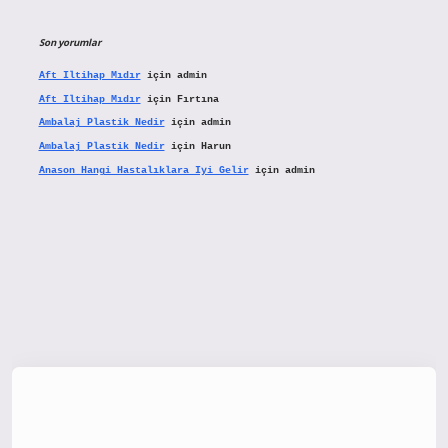
Son yorumlar
Aft Iltihap Mıdır
için
admin
Aft Iltihap Mıdır
için
Fırtına
Ambalaj Plastik Nedir
için
admin
Ambalaj Plastik Nedir
için
Harun
Anason Hangi Hastalıklara Iyi Gelir
için
admin
etx.org/