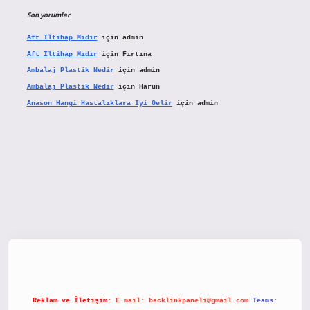
Son yorumlar
Aft Iltihap Mıdır
için
admin
Aft Iltihap Mıdır
için
Fırtına
Ambalaj Plastik Nedir
için
admin
Ambalaj Plastik Nedir
için
Harun
Anason Hangi Hastalıklara Iyi Gelir
için
admin
etx.org/
Reklam ve İletişim:
E-mail:
backlinkpaneli@gmail.com
Teams: