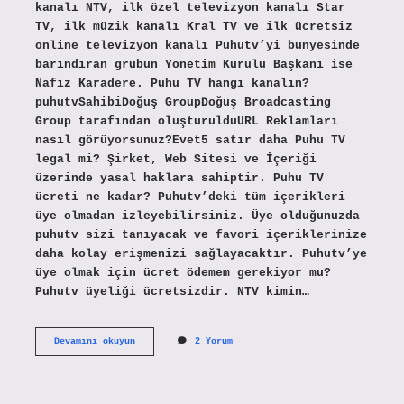
kanalı NTV, ilk özel televizyon kanalı Star
TV, ilk müzik kanalı Kral TV ve ilk ücretsiz
online televizyon kanalı Puhutv’yi bünyesinde
barındıran grubun Yönetim Kurulu Başkanı ise
Nafiz Karadere. Puhu TV hangi kanalın?
puhutvSahibiDoğuş GroupDoğuş Broadcasting
Group tarafından oluşturulduURL Reklamları
nasıl görüyorsunuz?Evet5 satır daha Puhu TV
legal mi? Şirket, Web Sitesi ve İçeriği
üzerinde yasal haklara sahiptir. Puhu TV
ücreti ne kadar? Puhutv’deki tüm içerikleri
üye olmadan izleyebilirsiniz. Üye olduğunuzda
puhutv sizi tanıyacak ve favori içeriklerinize
daha kolay erişmenizi sağlayacaktır. Puhutv’ye
üye olmak için ücret ödemem gerekiyor mu?
Puhutv üyeliği ücretsizdir. NTV kimin…
Puhu
Devamını okuyun
2 Yorum
Tv
Kime
Ait