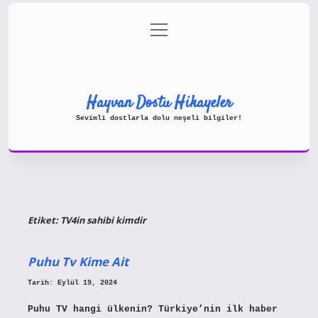
menüyü
Gizlilik Politikası
aç
Hakkımızda
Yasal Uyarı
Hayvan Dostu Hikayeler
Sevimli dostlarla dolu neşeli bilgiler!
Etiket:
TV4in sahibi kimdir
Puhu Tv Kime Ait
Tarih: Eylül 19, 2024
Puhu TV hangi ülkenin? Türkiye’nin ilk haber