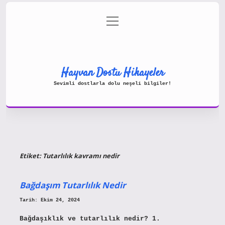
menüyü
Gizlilik Politikası
aç
Hakkımızda
Yasal Uyarı
Hayvan Dostu Hikayeler
Sevimli dostlarla dolu neşeli bilgiler!
Etiket:
Tutarlılık kavramı nedir
Bağdaşım Tutarlılık Nedir
Tarih: Ekim 24, 2024
Bağdaşıklık ve tutarlılık nedir? 1.