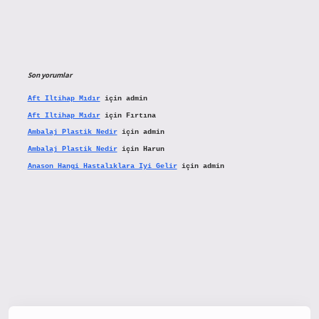
Son yorumlar
Aft Iltihap Mıdır
için
admin
Aft Iltihap Mıdır
için
Fırtına
Ambalaj Plastik Nedir
için
admin
Ambalaj Plastik Nedir
için
Harun
Anason Hangi Hastalıklara Iyi Gelir
için
admin
tx.org/