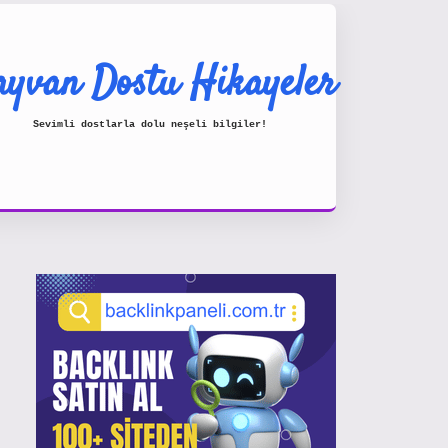
yvan Dostu Hikayeler
Sevimli dostlarla dolu neşeli bilgiler!
Sidebar
https://www.hiltonbetx.org/