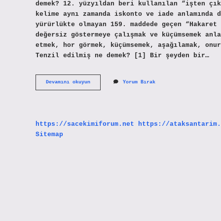
demek? 12. yüzyıldan beri kullanılan “işten çık
kelime aynı zamanda iskonto ve iade anlamında d
yürürlükte olmayan 159. maddede geçen “Hakaret 
değersiz göstermeye çalışmak ve küçümsemek anla
etmek, hor görmek, küçümsemek, aşağılamak, onur
Tenzil edilmiş ne demek? [1] Bir şeyden bir…
Tezlil
Devamını okuyun
Yorum Bırak
Edilmiş
Ne
Demek
https://sacekimiforum.net
https://ataksantarim.
Sitemap