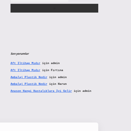
Son yorumlar
Aft Iltihap Mıdır
için
admin
Aft Iltihap Mıdır
için
Fırtına
Ambalaj Plastik Nedir
için
admin
Ambalaj Plastik Nedir
için
Harun
Anason Hangi Hastalıklara Iyi Gelir
için
admin