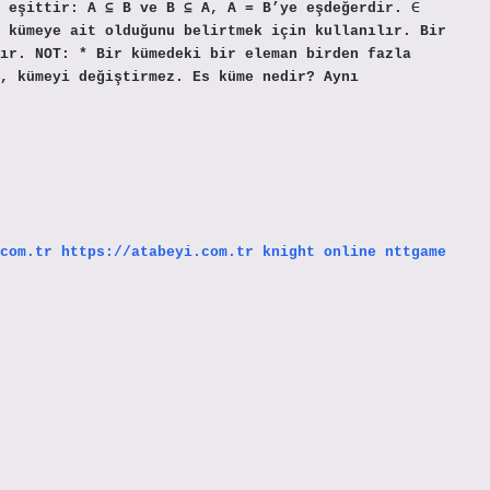
 eşittir: A ⊆ B ve B ⊆ A, A = B’ye eşdeğerdir. ∈
 kümeye ait olduğunu belirtmek için kullanılır. Bir
ır. NOT: * Bir kümedeki bir eleman birden fazla
, kümeyi değiştirmez. Es küme nedir? Aynı
com.tr
https://atabeyi.com.tr
knight online
nttgame