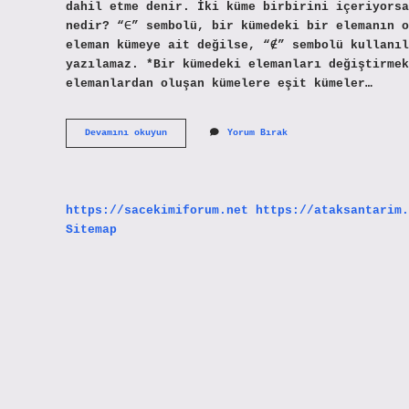
dahil etme denir. İki küme birbirini içeriyorsa
nedir? “∈” sembolü, bir kümedeki bir elemanın o
eleman kümeye ait değilse, “∉” sembolü kullanıl
yazılamaz. *Bir kümedeki elemanları değiştirmek
elemanlardan oluşan kümelere eşit kümeler…
Denk
Devamını okuyun
Yorum Bırak
Küme
Nasıl
Gösterilir
https://sacekimiforum.net
https://ataksantarim.
Sitemap