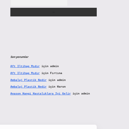
Son yorumlar
Aft Iltihap Mıdır
için
admin
Aft Iltihap Mıdır
için
Fırtına
Ambalaj Plastik Nedir
için
admin
Ambalaj Plastik Nedir
için
Harun
Anason Hangi Hastalıklara Iyi Gelir
için
admin