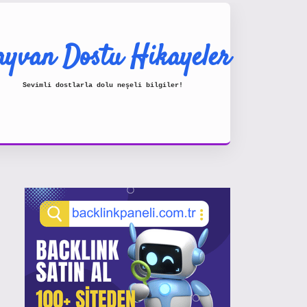
yvan Dostu Hikayeler
Sevimli dostlarla dolu neşeli bilgiler!
Sidebar
https://www.hiltonbetx.org/