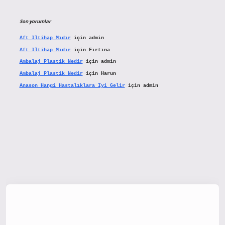
Son yorumlar
Aft Iltihap Mıdır
için
admin
Aft Iltihap Mıdır
için
Fırtına
Ambalaj Plastik Nedir
için
admin
Ambalaj Plastik Nedir
için
Harun
Anason Hangi Hastalıklara Iyi Gelir
için
admin
etx.org/