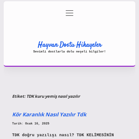
menüyü
Gizlilik Politikası
aç
Hakkımızda
Yasal Uyarı
Hayvan Dostu Hikayeler
Sevimli dostlarla dolu neşeli bilgiler!
Etiket:
TDK kuru yemiş nasıl yazılır
Kör Karanlık Nasıl Yazılır Tdk
Tarih: Ocak 16, 2025
TDK doğru yazılışı nasıl? TDK KELİMESİNİN