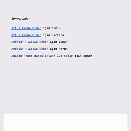
Son yorumlar
Aft Iltihap Mıdır
için
admin
Aft Iltihap Mıdır
için
Fırtına
Ambalaj Plastik Nedir
için
admin
Ambalaj Plastik Nedir
için
Harun
Anason Hangi Hastalıklara Iyi Gelir
için
admin
tx.org/