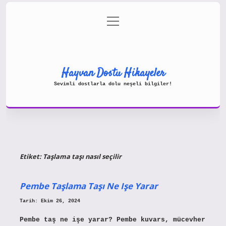
menüyü
Gizlilik Politikası
aç
Hakkımızda
Yasal Uyarı
Hayvan Dostu Hikayeler
Sevimli dostlarla dolu neşeli bilgiler!
Etiket:
Taşlama taşı nasıl seçilir
Pembe Taşlama Taşı Ne Işe Yarar
Tarih: Ekim 26, 2024
Pembe taş ne işe yarar? Pembe kuvars, mücevher