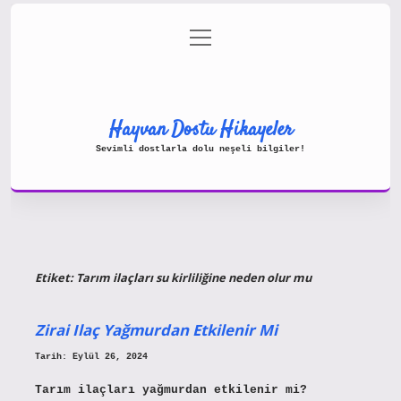
menüyü
Gizlilik Politikası
aç
Hakkımızda
Yasal Uyarı
Hayvan Dostu Hikayeler
Sevimli dostlarla dolu neşeli bilgiler!
Etiket:
Tarım ilaçları su kirliliğine neden olur mu
Zirai Ilaç Yağmurdan Etkilenir Mi
Tarih: Eylül 26, 2024
Tarım ilaçları yağmurdan etkilenir mi?