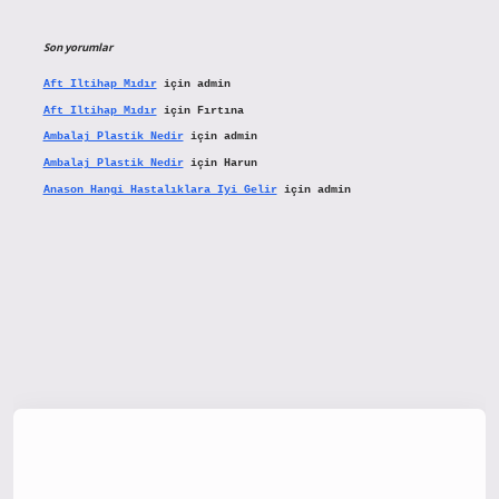
Son yorumlar
Aft Iltihap Mıdır
için
admin
Aft Iltihap Mıdır
için
Fırtına
Ambalaj Plastik Nedir
için
admin
Ambalaj Plastik Nedir
için
Harun
Anason Hangi Hastalıklara Iyi Gelir
için
admin
w.hiltonbetx.org/