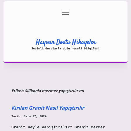
menüyü
Gizlilik Politikası
aç
Hakkımızda
Yasal Uyarı
Hayvan Dostu Hikayeler
Sevimli dostlarla dolu neşeli bilgiler!
Etiket:
Silikonla mermer yapıştırılır mı
Kırılan Granit Nasıl Yapıştırılır
Tarih: Ekim 27, 2024
Granit neyle yapıştırılır? Granit mermer