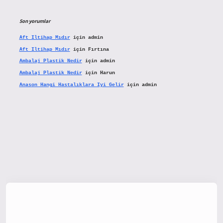
Son yorumlar
Aft Iltihap Mıdır
için
admin
Aft Iltihap Mıdır
için
Fırtına
Ambalaj Plastik Nedir
için
admin
Ambalaj Plastik Nedir
için
Harun
Anason Hangi Hastalıklara Iyi Gelir
için
admin
tx.org/