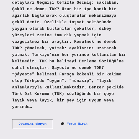
detayları Geçmişi temizle Geçmiş: şaklaban.
Şakül ne demek TDK? Uzun bir ipe konik bir
ağırlık bağlanarak oluşturulan mekanizmaya
çekül denir. Özellikle inşaat sektöründe
yaygın olarak kullanılan çeküller, dikey
yüzeyleri zemine tam dik yapmak için
vazgeçilmez bir araçtır. Kösülmek ne demek
TDK? çömelmek, yatmak: ayaklarını uzatarak
yatmak. Türkiye’nin her yerinde kullanılan bir
kelimedir. TDK bu kelimeyi Derleme Sözlüğü’ne
dahil etmiştir. Şayeste ne demek TDK?
“Şâyeste” kelimesi Farsça kökenli bir kelime
olup Türkçede “uygun”, “münasip”, “layık”
anlamlarıyla kullanılmaktadır. Benzer şekilde
Türk Dil Kurumu (TDK) sözlüğünde bir şeye
layık veya layık, bir şey için uygun veya
yerinde…
Şaklabanlık
Devamını okuyun
Yorum Bırak
Etmek
Ne
Demek