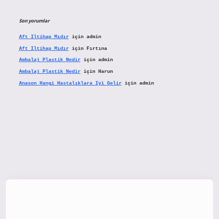
Son yorumlar
Aft Iltihap Mıdır
için
admin
Aft Iltihap Mıdır
için
Fırtına
Ambalaj Plastik Nedir
için
admin
Ambalaj Plastik Nedir
için
Harun
Anason Hangi Hastalıklara Iyi Gelir
için
admin
x.org/