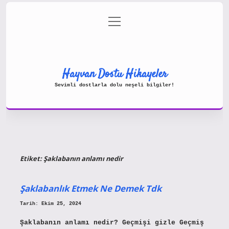
menüyü
Gizlilik Politikası
aç
Hakkımızda
Yasal Uyarı
Hayvan Dostu Hikayeler
Sevimli dostlarla dolu neşeli bilgiler!
Etiket:
Şaklabanın anlamı nedir
Şaklabanlık Etmek Ne Demek Tdk
Tarih: Ekim 25, 2024
Şaklabanın anlamı nedir? Geçmişi gizle Geçmiş