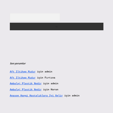
Arama
Son yorumlar
Aft Iltihap Mıdır
için
admin
Aft Iltihap Mıdır
için
Fırtına
Ambalaj Plastik Nedir
için
admin
Ambalaj Plastik Nedir
için
Harun
Anason Hangi Hastalıklara Iyi Gelir
için
admin