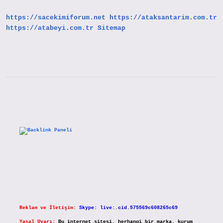
Ne
Yapmalı
https://sacekimiforum.net
https://ataksantarim.com.tr
https://atabeyi.com.tr
Sitemap
Sidebar
Reklam ve İletişim:
Skype: live:.cid.575569c608265c69
Yasal Uyarı:
Bu internet sitesi, herhangi bir marka, kurum