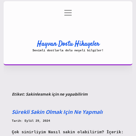
menüyü
Gizlilik Politikası
aç
Hakkımızda
Yasal Uyarı
Hayvan Dostu Hikayeler
Sevimli dostlarla dolu neşeli bilgiler!
Etiket:
Sakinlesmek için ne yapabilirim
Sürekli Sakin Olmak Için Ne Yapmalı
Tarih: Eylül 29, 2024
Çok sinirliyim Nasıl sakin olabilirim? İçerik: