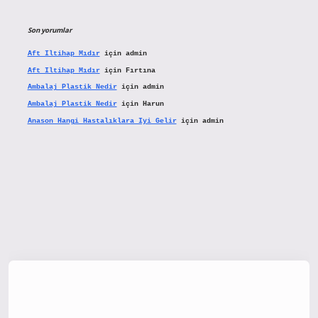
Son yorumlar
Aft Iltihap Mıdır
için
admin
Aft Iltihap Mıdır
için
Fırtına
Ambalaj Plastik Nedir
için
admin
Ambalaj Plastik Nedir
için
Harun
Anason Hangi Hastalıklara Iyi Gelir
için
admin
x.org/