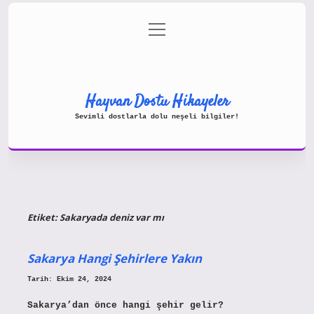
menüyü
Gizlilik Politikası
aç
Hakkımızda
Yasal Uyarı
Hayvan Dostu Hikayeler
Sevimli dostlarla dolu neşeli bilgiler!
Etiket:
Sakaryada deniz var mı
Sakarya Hangi Şehirlere Yakın
Tarih: Ekim 24, 2024
Sakarya’dan önce hangi şehir gelir?