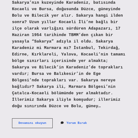
Sakarya’nın kuzeyinde Karadeniz, batısında
Kocaeli ve Bursa, doğusunda Düzce, güneyinde
Bolu ve Bilecik yer alır. Sakarya hangi ilden
sonra? Uzun yıllar Kocaeli İli’ne bağlı bir
ilçe olarak varlığını sürdüren Adapazarı, 17
Haziran 1954 tarihinde TBMM’den çıkan bir
yasayla “Sakarya” adıyla il oldu. Sakarya
Karadeniz mi Marmara mı? İstanbul, Tekirdağ,
Edirne, Kırklareli, Yalova, Kocaeli’nin tamamı
bölge sınırları içerisinde yer almakta;
Sakarya ve Bilecik’in Karadeniz’de toprakları
vardır; Bursa ve Balıkesir’in de Ege
Bölgesi’nde toprakları var. Sakarya nereye
bağlıdır? Sakarya ili, Marmara Bölgesi’nin
Çatalca-Kocaeli bölümünde yer almaktadır.
İllerimiz Sakarya iliyle komşudur; illerimiz
doğu sınırında Düzce ve Bolu, güney…
Sakarya
Devamını okuyun
Yorum Bırak
Hangi
Şehirlere
Yakın