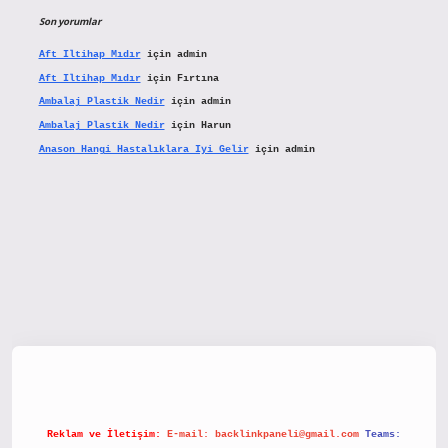
Son yorumlar
Aft Iltihap Mıdır
için
admin
Aft Iltihap Mıdır
için
Fırtına
Ambalaj Plastik Nedir
için
admin
Ambalaj Plastik Nedir
için
Harun
Anason Hangi Hastalıklara Iyi Gelir
için
admin
etx.org/
Reklam ve İletişim:
E-mail:
backlinkpaneli@gmail.com
Teams: