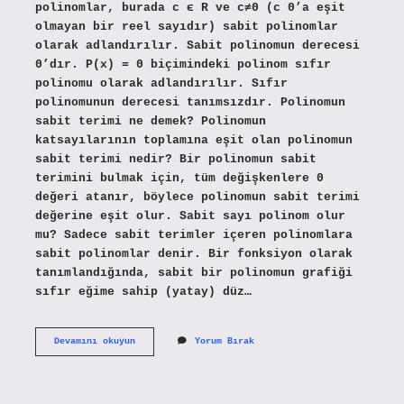
polinomlar, burada c ϵ R ve c≠0 (c 0’a eşit
olmayan bir reel sayıdır) sabit polinomlar
olarak adlandırılır. Sabit polinomun derecesi
0’dır. P(x) = 0 biçimindeki polinom sıfır
polinomu olarak adlandırılır. Sıfır
polinomunun derecesi tanımsızdır. Polinomun
sabit terimi ne demek? Polinomun
katsayılarının toplamına eşit olan polinomun
sabit terimi nedir? Bir polinomun sabit
terimini bulmak için, tüm değişkenlere 0
değeri atanır, böylece polinomun sabit terimi
değerine eşit olur. Sabit sayı polinom olur
mu? Sadece sabit terimler içeren polinomlara
sabit polinomlar denir. Bir fonksiyon olarak
tanımlandığında, sabit bir polinomun grafiği
sıfır eğime sahip (yatay) düz…
Sabit
Devamını okuyun
Yorum Bırak
Polinom
Nedir
10
Sınıf