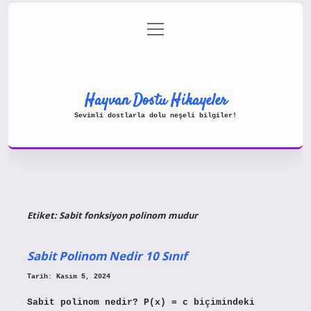
menüyü
Gizlilik Politikası
aç
Hakkımızda
Yasal Uyarı
Hayvan Dostu Hikayeler
Sevimli dostlarla dolu neşeli bilgiler!
Etiket:
Sabit fonksiyon polinom mudur
Sabit Polinom Nedir 10 Sınıf
Tarih: Kasım 5, 2024
Sabit polinom nedir? P(x) = c biçimindeki