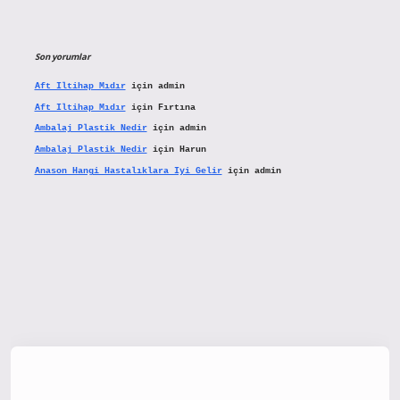
Son yorumlar
Aft Iltihap Mıdır
için
admin
Aft Iltihap Mıdır
için
Fırtına
Ambalaj Plastik Nedir
için
admin
Ambalaj Plastik Nedir
için
Harun
Anason Hangi Hastalıklara Iyi Gelir
için
admin
tx.org/