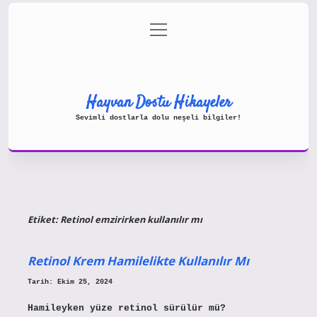
menüyü
Gizlilik Politikası
aç
Hakkımızda
Yasal Uyarı
Hayvan Dostu Hikayeler
Sevimli dostlarla dolu neşeli bilgiler!
Etiket:
Retinol emzirirken kullanılır mı
Retinol Krem Hamilelikte Kullanılır Mı
Tarih: Ekim 25, 2024
Hamileyken yüze retinol sürülür mü?