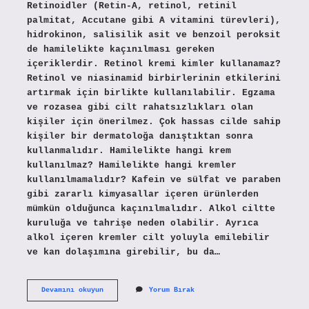
Retinoidler (Retin-A, retinol, retinil
palmitat, Accutane gibi A vitamini türevleri),
hidrokinon, salisilik asit ve benzoil peroksit
de hamilelikte kaçınılması gereken
içeriklerdir. Retinol kremi kimler kullanamaz?
Retinol ve niasinamid birbirlerinin etkilerini
artırmak için birlikte kullanılabilir. Egzama
ve rozasea gibi cilt rahatsızlıkları olan
kişiler için önerilmez. Çok hassas cilde sahip
kişiler bir dermatoloğa danıştıktan sonra
kullanmalıdır. Hamilelikte hangi krem
kullanılmaz? Hamilelikte hangi kremler
kullanılmamalıdır? Kafein ve sülfat ve paraben
gibi zararlı kimyasallar içeren ürünlerden
mümkün olduğunca kaçınılmalıdır. Alkol ciltte
kuruluğa ve tahrişe neden olabilir. Ayrıca
alkol içeren kremler cilt yoluyla emilebilir
ve kan dolaşımına girebilir, bu da…
Retinol
Devamını okuyun
Yorum Bırak
Krem
Hamilelikte