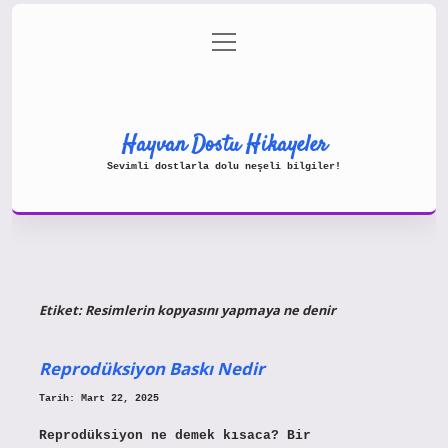
menüyü
Gizlilik Politikası
aç
Hakkımızda
Yasal Uyarı
Hayvan Dostu Hikayeler
Sevimli dostlarla dolu neşeli bilgiler!
Etiket:
Resimlerin kopyasını yapmaya ne denir
Reprodüksiyon Baskı Nedir
Tarih: Mart 22, 2025
Reprodüksiyon ne demek kısaca? Bir