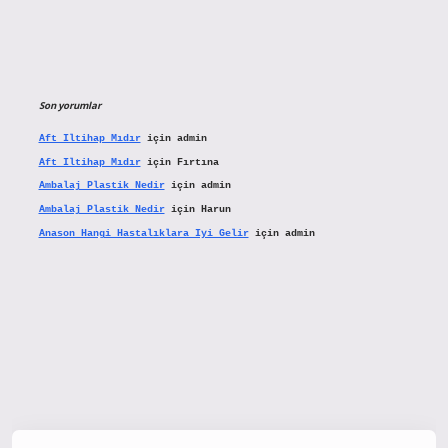
Son yorumlar
Aft Iltihap Mıdır
için
admin
Aft Iltihap Mıdır
için
Fırtına
Ambalaj Plastik Nedir
için
admin
Ambalaj Plastik Nedir
için
Harun
Anason Hangi Hastalıklara Iyi Gelir
için
admin
tx.org/