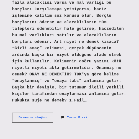
fazla alacaklısı varsa ve mal varlığı bu
borçları karşılamaya yetmiyorsa, haciz
işlemine katılım söz konusu olur. Borçlu
borçlarını öderse ve alacaklıların tüm
talepleri ödenebilir hale gelirse, haczedilen
bu mal varlıkları satılır ve alacaklıların
borçları ödenir. Art niyet ne demek kısaca?
“Gizli amaç” kelimesi, gerçek düşüncenin
ardında başka bir niyet olduğunu ifade etmek
için kullanılır. Kelimenin doğru yazımı kötü
niyetli niyeti akla getirmelidir. Onanmış ne
demek? ONAY NE DEMEKTİR? TDK’ya göre kelime
“onaylanmış” ve “onaya tabi” anlamına gelir.
Başka bir deyişle, bir tutumun ilgili yetkili
kişiler tarafından onaylanması anlamına gelir.
Hukukta suje ne demek? 1.Fail…
Sui
Devamını okuyun
Yorum Bırak
Niyet
Ne
Demek