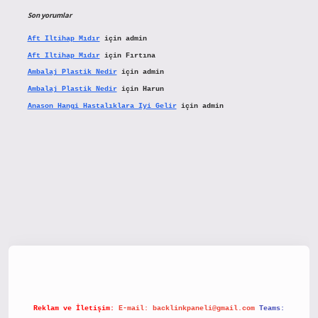
Son yorumlar
Aft Iltihap Mıdır
için
admin
Aft Iltihap Mıdır
için
Fırtına
Ambalaj Plastik Nedir
için
admin
Ambalaj Plastik Nedir
için
Harun
Anason Hangi Hastalıklara Iyi Gelir
için
admin
etx.org/
Reklam ve İletişim:
E-mail:
backlinkpaneli@gmail.com
Teams: