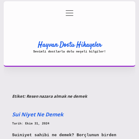
menüyü
Gizlilik Politikası
aç
Hakkımızda
Yasal Uyarı
Hayvan Dostu Hikayeler
Sevimli dostlarla dolu neşeli bilgiler!
Etiket:
Resen nazara almak ne demek
Sui Niyet Ne Demek
Tarih: Ekim 31, 2024
Suiniyet sahibi ne demek? Borçlunun birden