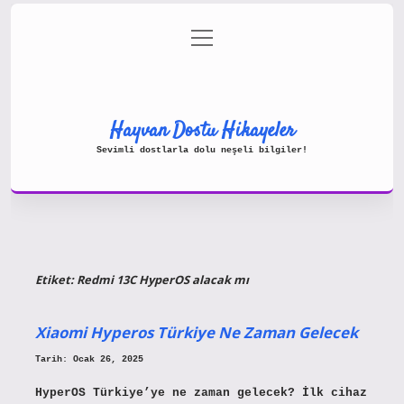
menüyü
Gizlilik Politikası
aç
Hakkımızda
Yasal Uyarı
Hayvan Dostu Hikayeler
Sevimli dostlarla dolu neşeli bilgiler!
Etiket:
Redmi 13C HyperOS alacak mı
Xiaomi Hyperos Türkiye Ne Zaman Gelecek
Tarih: Ocak 26, 2025
HyperOS Türkiye’ye ne zaman gelecek? İlk cihaz