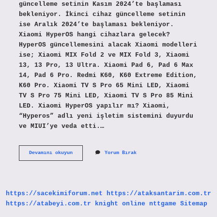
güncelleme setinin Kasım 2024’te başlaması
bekleniyor. İkinci cihaz güncelleme setinin
ise Aralık 2024’te başlaması bekleniyor.
Xiaomi HyperOS hangi cihazlara gelecek?
HyperOS güncellemesini alacak Xiaomi modelleri
ise; Xiaomi MIX Fold 2 ve MIX Fold 3, Xiaomi
13, 13 Pro, 13 Ultra. Xiaomi Pad 6, Pad 6 Max
14, Pad 6 Pro. Redmi K60, K60 Extreme Edition,
K60 Pro. Xiaomi TV S Pro 65 Mini LED, Xiaomi
TV S Pro 75 Mini LED, Xiaomi TV S Pro 85 Mini
LED. Xiaomi HyperOS yapılır mı? Xiaomi,
“Hyperos” adlı yeni işletim sistemini duyurdu
ve MIUI’ye veda etti.…
Xiaomi
Devamını okuyun
Yorum Bırak
Hyperos
Türkiye
Ne
Zaman
Gelecek
https://sacekimiforum.net
https://ataksantarim.com.tr
https://atabeyi.com.tr
knight online
nttgame
Sitemap