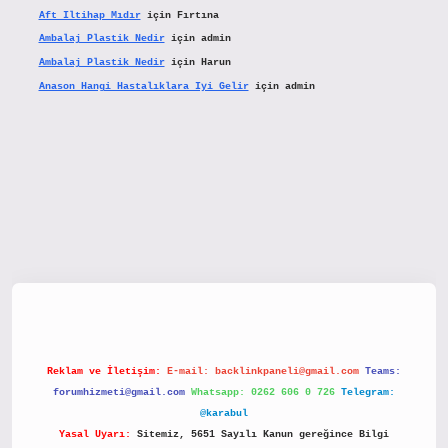
Aft Iltihap Mıdır
için
Fırtına
Ambalaj Plastik Nedir
için
admin
Ambalaj Plastik Nedir
için
Harun
Anason Hangi Hastalıklara Iyi Gelir
için
admin
ww.hiltonbetx.org/
Reklam ve İletişim:
E-mail:
backlinkpaneli@gmail.com
Teams:
forumhizmeti@gmail.com
Whatsapp: 0262 606 0 726
Telegram:
@karabul
Yasal Uyarı:
Sitemiz, 5651 Sayılı Kanun gereğince Bilgi