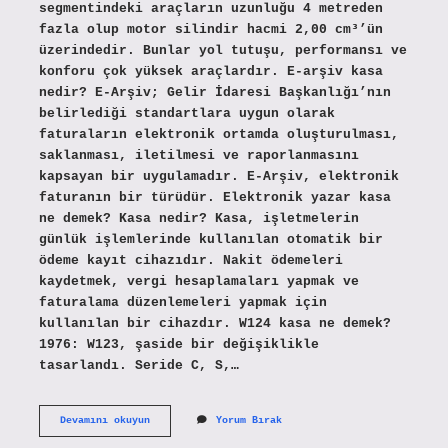
segmentindeki araçların uzunluğu 4 metreden
fazla olup motor silindir hacmi 2,00 cm³’ün
üzerindedir. Bunlar yol tutuşu, performansı ve
konforu çok yüksek araçlardır. E-arşiv kasa
nedir? E-Arşiv; Gelir İdaresi Başkanlığı’nın
belirlediği standartlara uygun olarak
faturaların elektronik ortamda oluşturulması,
saklanması, iletilmesi ve raporlanmasını
kapsayan bir uygulamadır. E-Arşiv, elektronik
faturanın bir türüdür. Elektronik yazar kasa
ne demek? Kasa nedir? Kasa, işletmelerin
günlük işlemlerinde kullanılan otomatik bir
ödeme kayıt cihazıdır. Nakit ödemeleri
kaydetmek, vergi hesaplamaları yapmak ve
faturalama düzenlemeleri yapmak için
kullanılan bir cihazdır. W124 kasa ne demek?
1976: W123, şaside bir değişiklikle
tasarlandı. Seride C, S,…
E
Devamını okuyun
Yorum Bırak
Kasa
Ne