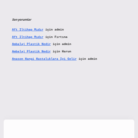
Son yorumlar
Aft Iltihap Mıdır
için
admin
Aft Iltihap Mıdır
için
Fırtına
Ambalaj Plastik Nedir
için
admin
Ambalaj Plastik Nedir
için
Harun
Anason Hangi Hastalıklara Iyi Gelir
için
admin
tx.org/