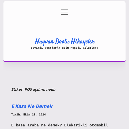
menüyü
Gizlilik Politikası
aç
Hakkımızda
Yasal Uyarı
Hayvan Dostu Hikayeler
Sevimli dostlarla dolu neşeli bilgiler!
Etiket:
POS açılımı nedir
E Kasa Ne Demek
Tarih: Ekim 28, 2024
E kasa araba ne demek? Elektrikli otomobil