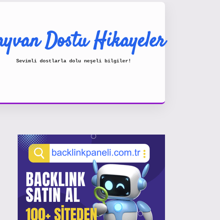
yvan Dostu Hikayeler
Sevimli dostlarla dolu neşeli bilgiler!
Sidebar
https://www.hiltonbetx.org/