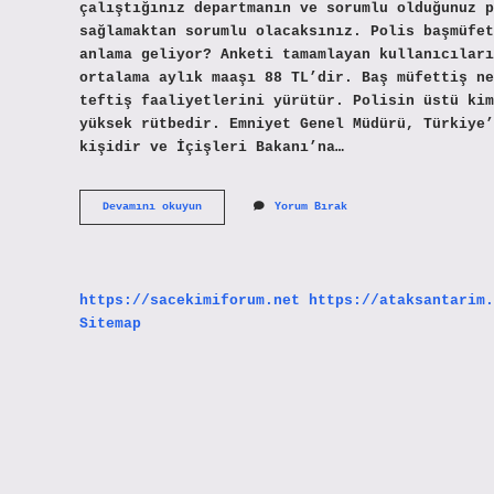
çalıştığınız departmanın ve sorumlu olduğunuz p
sağlamaktan sorumlu olacaksınız. Polis başmüfet
anlama geliyor? Anketi tamamlayan kullanıcıları
ortalama aylık maaşı 88 TL’dir. Baş müfettiş ne
teftiş faaliyetlerini yürütür. Polisin üstü kim
yüksek rütbedir. Emniyet Genel Müdürü, Türkiye’
kişidir ve İçişleri Bakanı’na…
Polis
Devamını okuyun
Yorum Bırak
Baş
Müfettişi
Ne
Demek
https://sacekimiforum.net
https://ataksantarim.
Sitemap