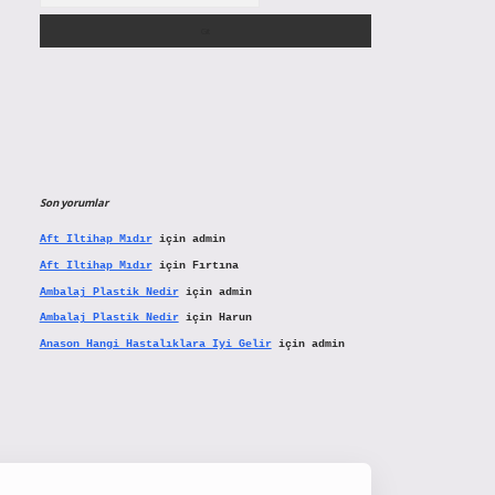
Son yorumlar
Aft Iltihap Mıdır
için
admin
Aft Iltihap Mıdır
için
Fırtına
Ambalaj Plastik Nedir
için
admin
Ambalaj Plastik Nedir
için
Harun
Anason Hangi Hastalıklara Iyi Gelir
için
admin