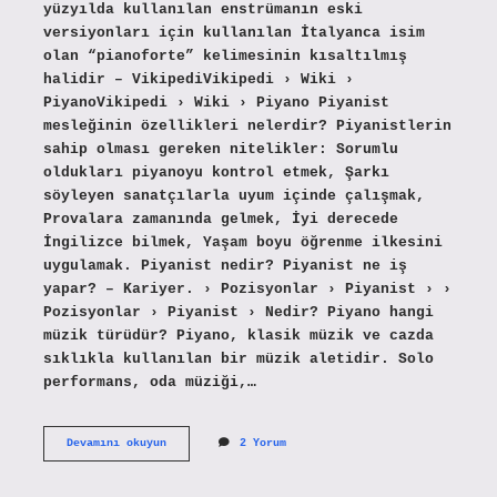
yüzyılda kullanılan enstrümanın eski
versiyonları için kullanılan İtalyanca isim
olan “pianoforte” kelimesinin kısaltılmış
halidir – VikipediVikipedi › Wiki ›
PiyanoVikipedi › Wiki › Piyano Piyanist
mesleğinin özellikleri nelerdir? Piyanistlerin
sahip olması gereken nitelikler: Sorumlu
oldukları piyanoyu kontrol etmek, Şarkı
söyleyen sanatçılarla uyum içinde çalışmak,
Provalara zamanında gelmek, İyi derecede
İngilizce bilmek, Yaşam boyu öğrenme ilkesini
uygulamak. Piyanist nedir? Piyanist ne iş
yapar? – Kariyer. › Pozisyonlar › Piyanist › ›
Pozisyonlar › Piyanist › Nedir? Piyano hangi
müzik türüdür? Piyano, klasik müzik ve cazda
sıklıkla kullanılan bir müzik aletidir. Solo
performans, oda müziği,…
Piyanonun
Devamını okuyun
2 Yorum
Özellikleri
Nelerdir