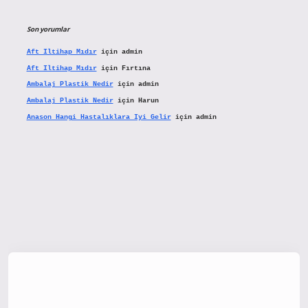
Son yorumlar
Aft Iltihap Mıdır
için
admin
Aft Iltihap Mıdır
için
Fırtına
Ambalaj Plastik Nedir
için
admin
Ambalaj Plastik Nedir
için
Harun
Anason Hangi Hastalıklara Iyi Gelir
için
admin
tx.org/