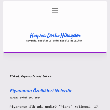
menüyü
Gizlilik Politikası
aç
Hakkımızda
Yasal Uyarı
Hayvan Dostu Hikayeler
Sevimli dostlarla dolu neşeli bilgiler!
Etiket:
Piyanoda kaç tel var
Piyanonun Özellikleri Nelerdir
Tarih: Eylül 20, 2024
Piyanonun ilk adı nedir? “Piano” kelimesi, 17.