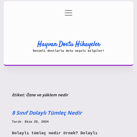
menüyü
Gizlilik Politikası
aç
Hakkımızda
Yasal Uyarı
Hayvan Dostu Hikayeler
Sevimli dostlarla dolu neşeli bilgiler!
Etiket:
Özne ve yüklem nedir
8 Sınıf Dolaylı Tümleç Nedir
Tarih: Ekim 29, 2024
Dolaylı tümleç nedir örnek? Dolaylı