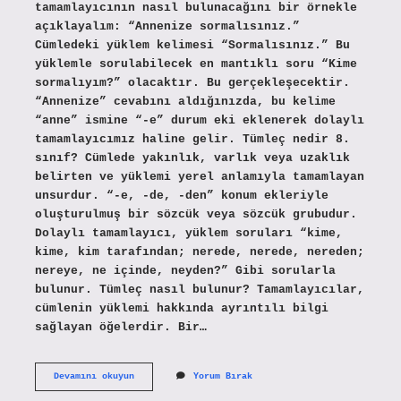
tamamlayıcının nasıl bulunacağını bir örnekle
açıklayalım: “Annenize sormalısınız.”
Cümledeki yüklem kelimesi “Sormalısınız.” Bu
yüklemle sorulabilecek en mantıklı soru “Kime
sormalıyım?” olacaktır. Bu gerçekleşecektir.
“Annenize” cevabını aldığınızda, bu kelime
“anne” ismine “-e” durum eki eklenerek dolaylı
tamamlayıcımız haline gelir. Tümleç nedir 8.
sınıf? Cümlede yakınlık, varlık veya uzaklık
belirten ve yüklemi yerel anlamıyla tamamlayan
unsurdur. “-e, -de, -den” konum ekleriyle
oluşturulmuş bir sözcük veya sözcük grubudur.
Dolaylı tamamlayıcı, yüklem soruları “kime,
kime, kim tarafından; nerede, nerede, nereden;
nereye, ne içinde, neyden?” Gibi sorularla
bulunur. Tümleç nasıl bulunur? Tamamlayıcılar,
cümlenin yüklemi hakkında ayrıntılı bilgi
sağlayan öğelerdir. Bir…
8
Devamını okuyun
Yorum Bırak
Sınıf
Dolaylı