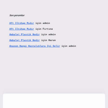
Son yorumlar
Aft Iltihap Mıdır
için
admin
Aft Iltihap Mıdır
için
Fırtına
Ambalaj Plastik Nedir
için
admin
Ambalaj Plastik Nedir
için
Harun
Anason Hangi Hastalıklara Iyi Gelir
için
admin
etx.org/