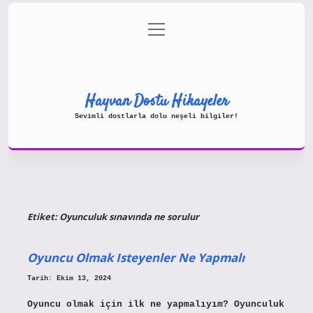
menüyü
Gizlilik Politikası
aç
Hakkımızda
Yasal Uyarı
Hayvan Dostu Hikayeler
Sevimli dostlarla dolu neşeli bilgiler!
Etiket:
Oyunculuk sınavında ne sorulur
Oyuncu Olmak Isteyenler Ne Yapmalı
Tarih: Ekim 13, 2024
Oyuncu olmak için ilk ne yapmalıyım? Oyunculuk