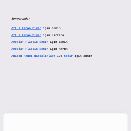
Son yorumlar
Aft Iltihap Mıdır
için
admin
Aft Iltihap Mıdır
için
Fırtına
Ambalaj Plastik Nedir
için
admin
Ambalaj Plastik Nedir
için
Harun
Anason Hangi Hastalıklara Iyi Gelir
için
admin
tx.org/