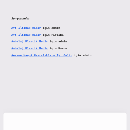
Son yorumlar
Aft Iltihap Mıdır
için
admin
Aft Iltihap Mıdır
için
Fırtına
Ambalaj Plastik Nedir
için
admin
Ambalaj Plastik Nedir
için
Harun
Anason Hangi Hastalıklara Iyi Gelir
için
admin
tx.org/