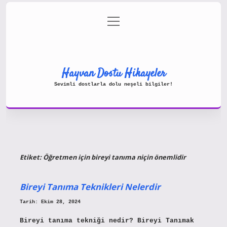
menüyü
Gizlilik Politikası
aç
Hakkımızda
Yasal Uyarı
Hayvan Dostu Hikayeler
Sevimli dostlarla dolu neşeli bilgiler!
Etiket:
Öğretmen için bireyi tanıma niçin önemlidir
Bireyi Tanıma Teknikleri Nelerdir
Tarih: Ekim 28, 2024
Bireyi tanıma tekniği nedir? Bireyi Tanımak