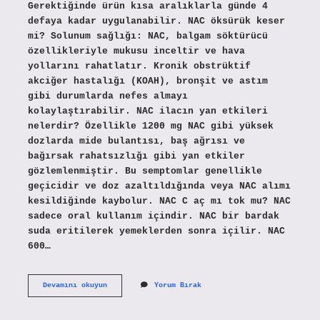
Gerektiğinde ürün kısa aralıklarla günde 4
defaya kadar uygulanabilir. NAC öksürük keser
mi? Solunum sağlığı: NAC, balgam söktürücü
özellikleriyle mukusu inceltir ve hava
yollarını rahatlatır. Kronik obstrüktif
akciğer hastalığı (KOAH), bronşit ve astım
gibi durumlarda nefes almayı
kolaylaştırabilir. NAC ilacın yan etkileri
nelerdir? Özellikle 1200 mg NAC gibi yüksek
dozlarda mide bulantısı, baş ağrısı ve
bağırsak rahatsızlığı gibi yan etkiler
gözlemlenmiştir. Bu semptomlar genellikle
geçicidir ve doz azaltıldığında veya NAC alımı
kesildiğinde kaybolur. NAC C aç mı tok mu? NAC
sadece oral kullanım içindir. NAC bir bardak
suda eritilerek yemeklerden sonra içilir. NAC
600…
Nac
Devamını okuyun
Yorum Bırak
Balgam
Söktürücü
Günde