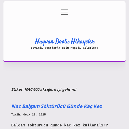
menüyü
Gizlilik Politikası
aç
Hakkımızda
Yasal Uyarı
Hayvan Dostu Hikayeler
Sevimli dostlarla dolu neşeli bilgiler!
Etiket:
NAC 600 akciğere iyi gelir mi
Nac Balgam Söktürücü Günde Kaç Kez
Tarih: Ocak 26, 2025
Balgam söktürücü günde kaç kez kullanılır?