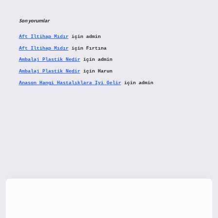
Son yorumlar
Aft Iltihap Mıdır
için
admin
Aft Iltihap Mıdır
için
Fırtına
Ambalaj Plastik Nedir
için
admin
Ambalaj Plastik Nedir
için
Harun
Anason Hangi Hastalıklara Iyi Gelir
için
admin
nbetx.org/