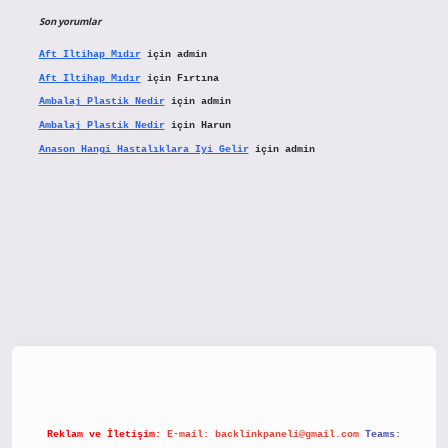
Son yorumlar
Aft Iltihap Mıdır
için
admin
Aft Iltihap Mıdır
için
Fırtına
Ambalaj Plastik Nedir
için
admin
Ambalaj Plastik Nedir
için
Harun
Anason Hangi Hastalıklara Iyi Gelir
için
admin
etx.org/
Reklam ve İletişim:
E-mail:
backlinkpaneli@gmail.com
Teams: