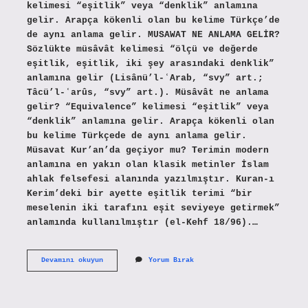
kelimesi “eşitlik” veya “denklik” anlamına
gelir. Arapça kökenli olan bu kelime Türkçe’de
de aynı anlama gelir. MUSAWAT NE ANLAMA GELİR?
Sözlükte müsâvât kelimesi “ölçü ve değerde
eşitlik, eşitlik, iki şey arasındaki denklik”
anlamına gelir (Lisânü’l-ʿArab, “svy” art.;
Tâcü’l-ʿarûs, “svy” art.). Müsâvât ne anlama
gelir? “Equivalence” kelimesi “eşitlik” veya
“denklik” anlamına gelir. Arapça kökenli olan
bu kelime Türkçede de aynı anlama gelir.
Müsavat Kur’an’da geçiyor mu? Terimin modern
anlamına en yakın olan klasik metinler İslam
ahlak felsefesi alanında yazılmıştır. Kuran-ı
Kerim’deki bir ayette eşitlik terimi “bir
meselenin iki tarafını eşit seviyeye getirmek”
anlamında kullanılmıştır (el-Kehf 18/96).…
Müsavat
Devamını okuyun
Yorum Bırak
Ne
Demek
Arapca