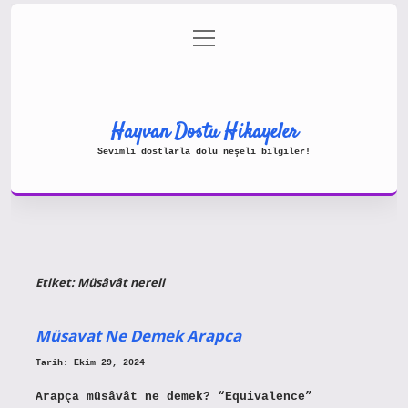
menüyü
Gizlilik Politikası
aç
Hakkımızda
Yasal Uyarı
Hayvan Dostu Hikayeler
Sevimli dostlarla dolu neşeli bilgiler!
Etiket:
Müsâvât nereli
Müsavat Ne Demek Arapca
Tarih: Ekim 29, 2024
Arapça müsâvât ne demek? “Equivalence”