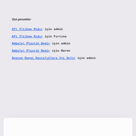
Son yorumlar
Aft Iltihap Mıdır
için
admin
Aft Iltihap Mıdır
için
Fırtına
Ambalaj Plastik Nedir
için
admin
Ambalaj Plastik Nedir
için
Harun
Anason Hangi Hastalıklara Iyi Gelir
için
admin
w.hiltonbetx.org/