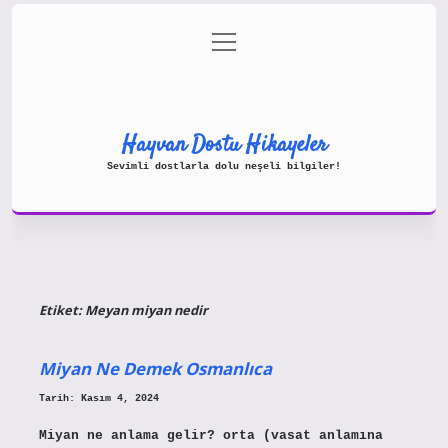
menüyü
Gizlilik Politikası
aç
Hakkımızda
Yasal Uyarı
Hayvan Dostu Hikayeler
Sevimli dostlarla dolu neşeli bilgiler!
Etiket:
Meyan miyan nedir
Miyan Ne Demek Osmanlıca
Tarih: Kasım 4, 2024
Miyan ne anlama gelir? orta (vasat anlamına