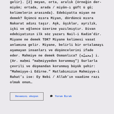
gelir). [2] meyan, orta, aralık (örneğin der-
miyân; ortada, arada / miyân-ı güft ü gû;
kelimelerin arasında). Edebiyatta miyan ne
demek? Üçüncü mısra Miyan, dördüncü mısra
Nakarat adını taşır. Aşk, âşıklar, ayrılık,
içki ve eğlence üzerine yazılmıştır. Divan
edebiyatının ilk söz yazarı Nail-i Kadim’dir.
Miyane ne demek TDK? Miyane kelimesi vasat
anlamına gelir. Miyane, belirli bir ortalamayı
aşamayan insanları ve düşüncelerini ifade
eder. Mahmiye ne demek Osmanlıca? (ﻣﺤﻤﻴّﻪ) i.
(Ar. maḥmі “maḥmiyyeden korunmuş”) Surlarla
çevrili ve düşmandan korunmuş büyük şehir:
“Mahmiyye-i Edirne.” Matlabınızın Mahmiyye-i
Rahat’ı ise: Ey Nebi / Allah’ın vaadine razı
olmak onun…
Miyan
Devamını okuyun
Yorum Bırak
Ne
Demek
Osmanlıca