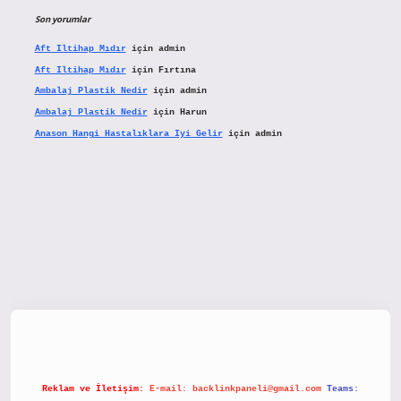
Son yorumlar
Aft Iltihap Mıdır
için
admin
Aft Iltihap Mıdır
için
Fırtına
Ambalaj Plastik Nedir
için
admin
Ambalaj Plastik Nedir
için
Harun
Anason Hangi Hastalıklara Iyi Gelir
için
admin
betx.org/
Reklam ve İletişim:
E-mail:
backlinkpaneli@gmail.com
Teams: