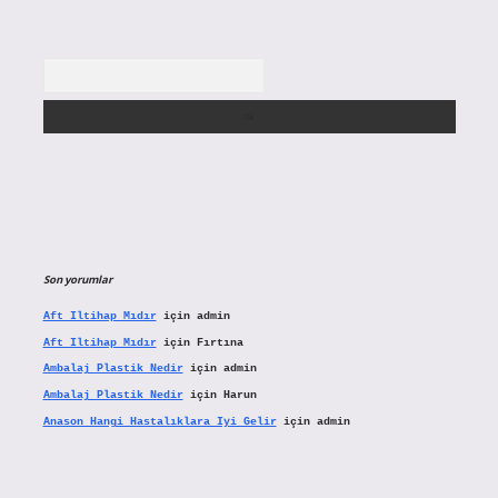
Arama
Son yorumlar
Aft Iltihap Mıdır
için
admin
Aft Iltihap Mıdır
için
Fırtına
Ambalaj Plastik Nedir
için
admin
Ambalaj Plastik Nedir
için
Harun
Anason Hangi Hastalıklara Iyi Gelir
için
admin