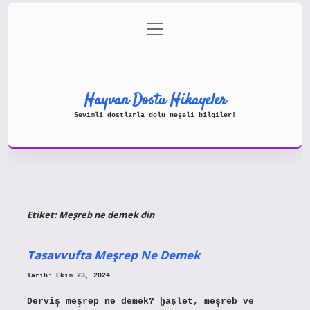
menüyü
Gizlilik Politikası
aç
Hakkımızda
Yasal Uyarı
Hayvan Dostu Hikayeler
Sevimli dostlarla dolu neşeli bilgiler!
Etiket:
Meşreb ne demek din
Tasavvufta Meşrep Ne Demek
Tarih: Ekim 23, 2024
Derviş meşrep ne demek? ḫaṣlet, meşreb ve