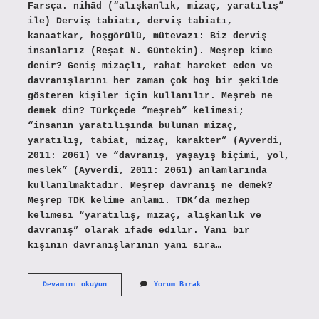
Farsça. nihād (“alışkanlık, mizaç, yaratılış”
ile) Derviş tabiatı, derviş tabiatı,
kanaatkar, hoşgörülü, mütevazı: Biz derviş
insanlarız (Reşat N. Güntekin). Meşrep kime
denir? Geniş mizaçlı, rahat hareket eden ve
davranışlarını her zaman çok hoş bir şekilde
gösteren kişiler için kullanılır. Meşreb ne
demek din? Türkçede “meşreb” kelimesi;
“insanın yaratılışında bulunan mizaç,
yaratılış, tabiat, mizaç, karakter” (Ayverdi,
2011: 2061) ve “davranış, yaşayış biçimi, yol,
meslek” (Ayverdi, 2011: 2061) anlamlarında
kullanılmaktadır. Meşrep davranış ne demek?
Meşrep TDK kelime anlamı. TDK’da mezhep
kelimesi “yaratılış, mizaç, alışkanlık ve
davranış” olarak ifade edilir. Yani bir
kişinin davranışlarının yanı sıra…
Tasavvufta
Devamını okuyun
Yorum Bırak
Meşrep
Ne
Demek