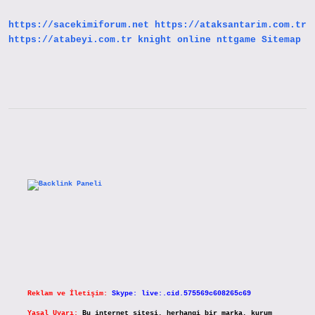
Mi
https://sacekimiforum.net
https://ataksantarim.com.tr
https://atabeyi.com.tr
knight online
nttgame
Sitemap
Sidebar
Reklam ve İletişim:
Skype: live:.cid.575569c608265c69
Yasal Uyarı:
Bu internet sitesi, herhangi bir marka, kurum