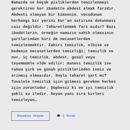
Namazda ve küçük pisliklerden temizlenmeyi
gerektiren her ibadette abdest almak farzdır.
Abdesti olmayan bir kimsenin, vücudunun
herhangi bir yerini Kur’an satırına dokunması
caiz değildir. Taharetlenmek farz mıdır? Bazı
ibadetlerin, örneğin namazın sahih olmasının
şartlarından biri de necasetlerden
temizlenmektir. Zahiri temizlik, elbise ve
bedenin necasetlerden temizliği; temizlik ve
nur, iç temizlik, abdest, gusül veya
teyemmümle elde edilir; manevi temizlik ise
ruhun şirk ve günah pisliklerinden temiz ve
arınmış olmasıdır. Suyla taharet şart mı?
Tuvalete temizlik için gitmesi gereken herkes
için zorunludur. Şüphesiz ki en iyi temizlik
şekli su iledir. Suyun yanı sıra kirleri
temizleyen…
Taharet
Devamını okuyun
6 Yorum
Farz
Mı
Sünnet