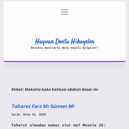
menüyü
Gizlilik Politikası
aç
Hakkımızda
Yasal Uyarı
Hayvan Dostu Hikayeler
Sevimli dostlarla dolu neşeli bilgiler!
Etiket:
Makatta kaka kalması abdesti bozar mı
Taharet Farz Mı Sünnet Mi
Tarih: Ekim 13, 2024
Taharet almadan namaz olur mu? Mesele 25: