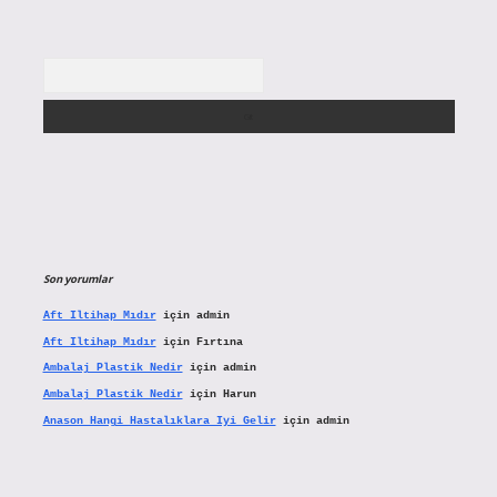
Arama
Son yorumlar
Aft Iltihap Mıdır
için
admin
Aft Iltihap Mıdır
için
Fırtına
Ambalaj Plastik Nedir
için
admin
Ambalaj Plastik Nedir
için
Harun
Anason Hangi Hastalıklara Iyi Gelir
için
admin