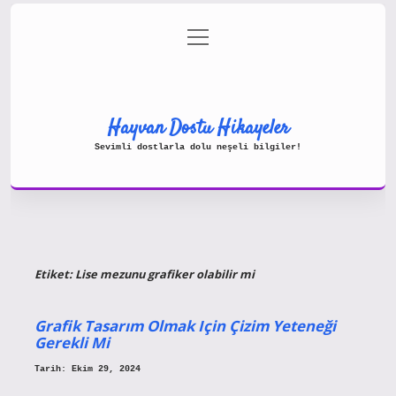
menüyü
Gizlilik Politikası
aç
Hakkımızda
Yasal Uyarı
Hayvan Dostu Hikayeler
Sevimli dostlarla dolu neşeli bilgiler!
Etiket:
Lise mezunu grafiker olabilir mi
Grafik Tasarım Olmak Için Çizim Yeteneği
Gerekli Mi
Tarih: Ekim 29, 2024