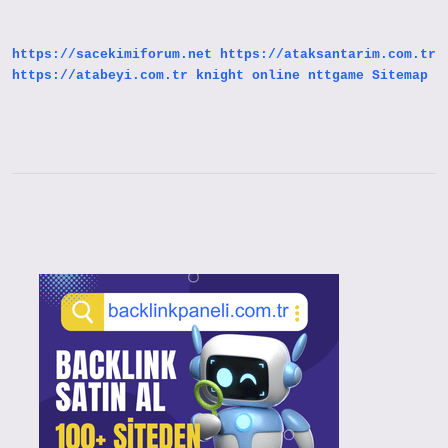
Için
Çizim
Yeteneği
https://sacekimiforum.net
https://ataksantarim.com.tr
Gerekli
Mi
https://atabeyi.com.tr
knight online
nttgame
Sitemap
Sidebar