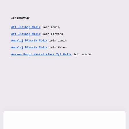
Son yorumlar
Aft Iltihap Mıdır
için
admin
Aft Iltihap Mıdır
için
Fırtına
Ambalaj Plastik Nedir
için
admin
Ambalaj Plastik Nedir
için
Harun
Anason Hangi Hastalıklara Iyi Gelir
için
admin
tx.org/