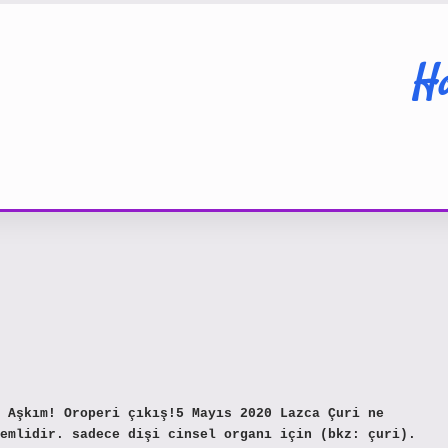
Ha
 Aşkım! Oroperi çıkış!5 Mayıs 2020 Lazca Çuri ne
emlidir. sadece dişi cinsel organı için (bkz: çuri).