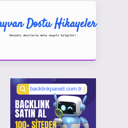
yvan Dostu Hikayeler
Sevimli dostlarla dolu neşeli bilgiler!
Sidebar
https://www.hiltonbetx.org/