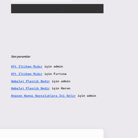
Son yorumlar
Aft Iltihap Mıdır
için
admin
Aft Iltihap Mıdır
için
Fırtına
Ambalaj Plastik Nedir
için
admin
Ambalaj Plastik Nedir
için
Harun
Anason Hangi Hastalıklara Iyi Gelir
için
admin