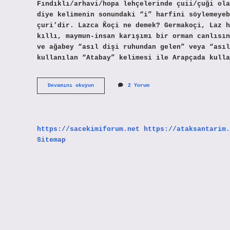
Fındıklı/arhavi/hopa lehçelerinde çuii/çuği ola
diye kelimenin sonundaki “i” harfini söylemeyeb
çuri’dir. Lazca K̆oçi ne demek? Germakoçi, Laz 
kıllı, maymun-insan karışımı bir orman canlısın
ve ağabey “asıl dişi ruhundan gelen” veya “asıl
kullanılan “Atabay” kelimesi ile Arapçada kulla
Lazca
Devamını okuyun
2 Yorum
Şuri
Ne
Demek
https://sacekimiforum.net
https://ataksantarim.
Sitemap