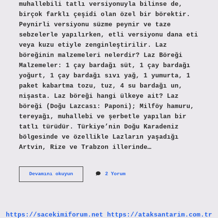
muhallebili tatlı versiyonuyla bilinse de,
birçok farklı çeşidi olan özel bir börektir.
Peynirli versiyonu süzme peynir ve taze
sebzelerle yapılırken, etli versiyonu dana eti
veya kuzu etiyle zenginleştirilir. Laz
böreğinin malzemeleri nelerdir? Laz Böreği
Malzemeler: 1 çay bardağı süt, 1 çay bardağı
yoğurt, 1 çay bardağı sıvı yağ, 1 yumurta, 1
paket kabartma tozu, tuz, 4 su bardağı un,
nişasta. Laz böreği hangi ülkeye ait? Laz
böreği (Doğu Lazcası: Paponi); Milföy hamuru,
tereyağı, muhallebi ve şerbetle yapılan bir
tatlı türüdür. Türkiye’nin Doğu Karadeniz
bölgesinde ve özellikle Lazların yaşadığı
Artvin, Rize ve Trabzon illerinde…
Laz
Devamını okuyun
2 Yorum
Böreğinin
Içinde
Peynir
Var
Mı
https://sacekimiforum.net
https://ataksantarim.com.tr