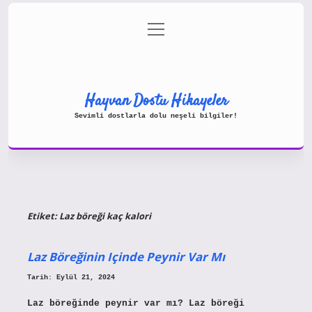
menüyü
Gizlilik Politikası
aç
Hakkımızda
Yasal Uyarı
Hayvan Dostu Hikayeler
Sevimli dostlarla dolu neşeli bilgiler!
Etiket:
Laz böreği kaç kalori
Laz Böreğinin Içinde Peynir Var Mı
Tarih: Eylül 21, 2024
Laz böreğinde peynir var mı? Laz böreği