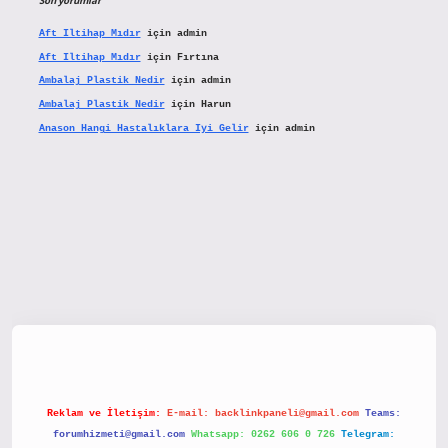
Son yorumlar
Aft Iltihap Mıdır
için
admin
Aft Iltihap Mıdır
için
Fırtına
Ambalaj Plastik Nedir
için
admin
Ambalaj Plastik Nedir
için
Harun
Anason Hangi Hastalıklara Iyi Gelir
için
admin
betx.org/
Reklam ve İletişim:
E-mail:
backlinkpaneli@gmail.com
Teams:
forumhizmeti@gmail.com
Whatsapp: 0262 606 0 726
Telegram: