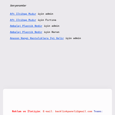
Son yorumlar
Aft Iltihap Mıdır
için
admin
Aft Iltihap Mıdır
için
Fırtına
Ambalaj Plastik Nedir
için
admin
Ambalaj Plastik Nedir
için
Harun
Anason Hangi Hastalıklara Iyi Gelir
için
admin
etx.org/
Reklam ve İletişim:
E-mail:
backlinkpaneli@gmail.com
Teams: