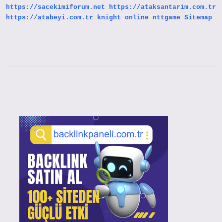
https://sacekimiforum.net
https://ataksantarim.com.tr
Kaç
Olmalı
https://atabeyi.com.tr
knight online
nttgame
Sitemap
Sidebar