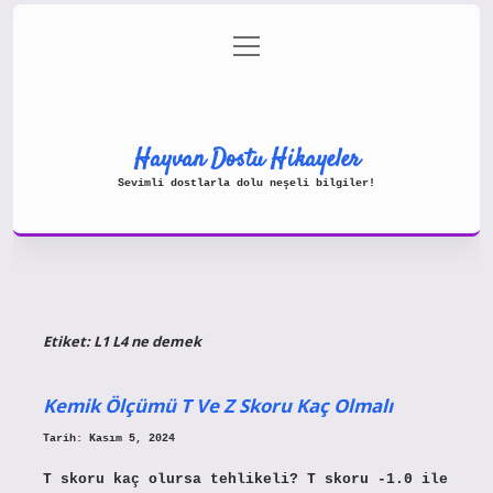
menüyü
Gizlilik Politikası
aç
Hakkımızda
Yasal Uyarı
Hayvan Dostu Hikayeler
Sevimli dostlarla dolu neşeli bilgiler!
Etiket:
L1 L4 ne demek
Kemik Ölçümü T Ve Z Skoru Kaç Olmalı
Tarih: Kasım 5, 2024
T skoru kaç olursa tehlikeli? T skoru -1.0 ile