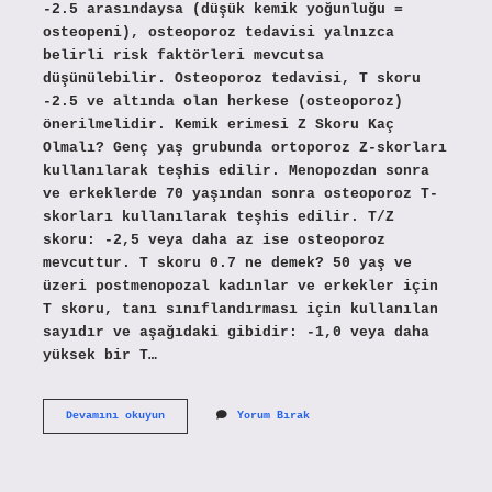
-2.5 arasındaysa (düşük kemik yoğunluğu =
osteopeni), osteoporoz tedavisi yalnızca
belirli risk faktörleri mevcutsa
düşünülebilir. Osteoporoz tedavisi, T skoru
-2.5 ve altında olan herkese (osteoporoz)
önerilmelidir. Kemik erimesi Z Skoru Kaç
Olmalı? Genç yaş grubunda ortoporoz Z-skorları
kullanılarak teşhis edilir. Menopozdan sonra
ve erkeklerde 70 yaşından sonra osteoporoz T-
skorları kullanılarak teşhis edilir. T/Z
skoru: -2,5 veya daha az ise osteoporoz
mevcuttur. T skoru 0.7 ne demek? 50 yaş ve
üzeri postmenopozal kadınlar ve erkekler için
T skoru, tanı sınıflandırması için kullanılan
sayıdır ve aşağıdaki gibidir: -1,0 veya daha
yüksek bir T…
Kemik
Devamını okuyun
Yorum Bırak
Ölçümü
T
Ve
Z
Skoru