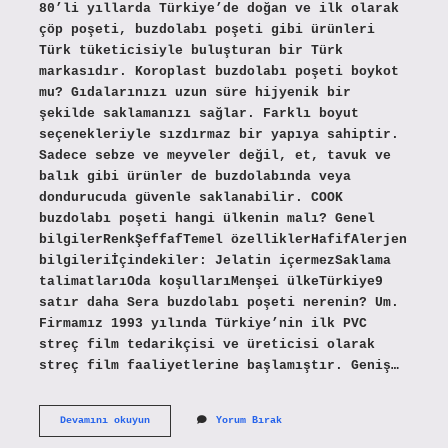
80’li yıllarda Türkiye’de doğan ve ilk olarak
çöp poşeti, buzdolabı poşeti gibi ürünleri
Türk tüketicisiyle buluşturan bir Türk
markasıdır. Koroplast buzdolabı poşeti boykot
mu? Gıdalarınızı uzun süre hijyenik bir
şekilde saklamanızı sağlar. Farklı boyut
seçenekleriyle sızdırmaz bir yapıya sahiptir.
Sadece sebze ve meyveler değil, et, tavuk ve
balık gibi ürünler de buzdolabında veya
dondurucuda güvenle saklanabilir. COOK
buzdolabı poşeti hangi ülkenin malı? Genel
bilgilerRenkŞeffafTemel özelliklerHafifAlerjen
bilgileriİçindekiler: Jelatin içermezSaklama
talimatlarıOda koşullarıMenşei ülkeTürkiye9
satır daha Sera buzdolabı poşeti nerenin? Um.
Firmamız 1993 yılında Türkiye’nin ilk PVC
streç film tedarikçisi ve üreticisi olarak
streç film faaliyetlerine başlamıştır. Geniş…
Koroplast
Devamını okuyun
Yorum Bırak
Buzdolabı
Poşeti