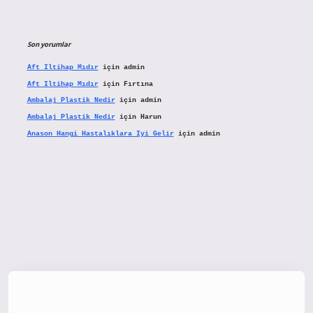
Son yorumlar
Aft Iltihap Mıdır
için
admin
Aft Iltihap Mıdır
için
Fırtına
Ambalaj Plastik Nedir
için
admin
Ambalaj Plastik Nedir
için
Harun
Anason Hangi Hastalıklara Iyi Gelir
için
admin
tx.org/