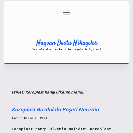
menüyü
Gizlilik Politikası
aç
Hakkımızda
Yasal Uyarı
Hayvan Dostu Hikayeler
Sevimli dostlarla dolu neşeli bilgiler!
Etiket:
Koroplast hangi ülkenin malıdır
Koroplast Buzdolabı Poşeti Nerenin
Tarih: Kasım 2, 2024
Koroplast hangi ülkenin malıdır? Koroplast,