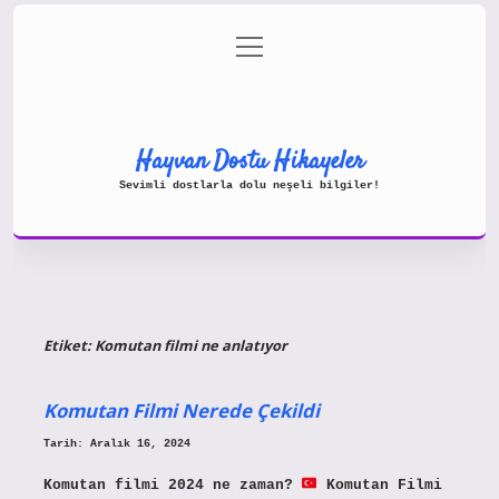
menüyü
Gizlilik Politikası
aç
Hakkımızda
Yasal Uyarı
Hayvan Dostu Hikayeler
Sevimli dostlarla dolu neşeli bilgiler!
Etiket:
Komutan filmi ne anlatıyor
Komutan Filmi Nerede Çekildi
Tarih: Aralık 16, 2024
Komutan filmi 2024 ne zaman?
Komutan Filmi