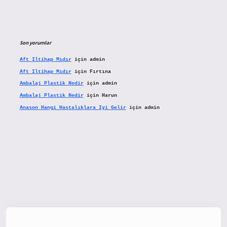
Son yorumlar
Aft Iltihap Mıdır
için
admin
Aft Iltihap Mıdır
için
Fırtına
Ambalaj Plastik Nedir
için
admin
Ambalaj Plastik Nedir
için
Harun
Anason Hangi Hastalıklara Iyi Gelir
için
admin
tx.org/