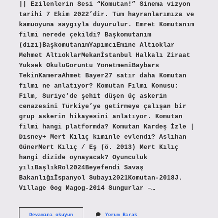
|| Ezilenlerin Sesi “Komutan!” Sinema vizyon
tarihi 7 Ekim 2022’dir. Tüm hayranlarımıza ve
kamuoyuna saygıyla duyurulur. Emret Komutanım
filmi nerede çekildi? Başkomutanım
(dizi)BaşkomutanımYapımcıEmine Altıoklar
Mehmet AltıoklarMekanİstanbul Halkalı Ziraat
Yüksek OkuluGörüntü YönetmeniBaybars
TekinKameraAhmet Bayer27 satır daha Komutan
filmi ne anlatıyor? Komutan Filmi Konusu:
Film, Suriye’de şehit düşen üç askerin
cenazesini Türkiye’ye getirmeye çalışan bir
grup askerin hikayesini anlatıyor. Komutan
filmi hangi platformda? Komutan Kardeş İzle |
Disney+ Mert Kılıç kiminle evlendi? Aslıhan
GünerMert Kılıç / Eş (ö. 2013) Mert Kılıç
hangi dizide oynayacak? Oyunculuk
yılıBaşlıkRol2024Beyefendi Savaş
Bakanlığıİspanyol Subayı2021Komutan-2018J.
Village Gog Magog-2014 Sungurlar –…
Komutan
Devamını okuyun
Yorum Bırak