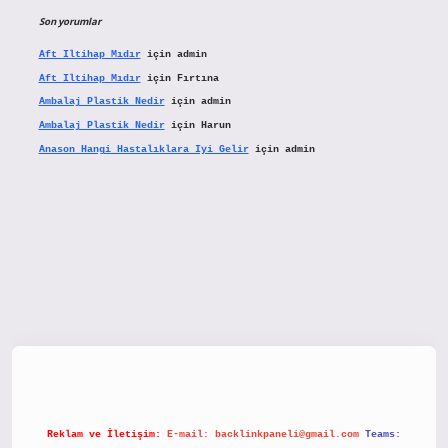
Son yorumlar
Aft Iltihap Mıdır
için
admin
Aft Iltihap Mıdır
için
Fırtına
Ambalaj Plastik Nedir
için
admin
Ambalaj Plastik Nedir
için
Harun
Anason Hangi Hastalıklara Iyi Gelir
için
admin
etx.org/
Reklam ve İletişim:
E-mail:
backlinkpaneli@gmail.com
Teams: