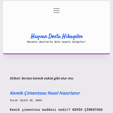
menüyü
Gizlilik Politikası
aç
Hakkımızda
Yasal Uyarı
Hayvan Dostu Hikayeler
Sevimli dostlarla dolu neşeli bilgiler!
Etiket:
Kırılan kemik eskisi gibi olur mu
Kemik Çimentosu Nasıl Hazırlanır
Tarih: Eylül 22, 2024
Kemik çimentosu maddesi nedir? KEMİK ÇİMENTOSU