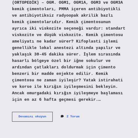
(ORTOPEDİK) – OGM. OGM1, OGM1A, OGM3 ve OGM3A
kemik çimentoları, PMMA içeren antibiyotikli
ve antibiyotiksiz radyoopak akrilik bazlı
kemik çimentolarıdır. Kemik çimentosunun
ayrıca iki viskozite seçeneği vardır: standart
viskozite ve düşük viskozite. Kemik çimentosu
ameliyatı ne kadar sürer? Kifoplasti işlemi
genellikle lokal anestezi altında yapılır ve
yaklaşık 30-45 dakika sürer. İşlem sırasında
hasarlı bölgeye özel bir iğne sokulur ve
ardından çatlakları doldurmak için çimento
benzeri bir madde enjekte edilir. Kemik
çimentosu ne zaman iyileşir? Yatak istirahati
ve korse ile kırığın iyileşmesini bekleyin.
Ancak omurgadaki kırığın iyileşmeye başlaması
için en az 6 hafta geçmesi gerekir.…
Kemik
Devamını okuyun
2 Yorum
Çimentosu
Nasıl
Hazırlanır