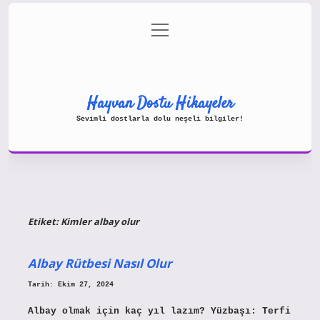
menüyü
Gizlilik Politikası
aç
Hakkımızda
Yasal Uyarı
Hayvan Dostu Hikayeler
Sevimli dostlarla dolu neşeli bilgiler!
Etiket:
Kimler albay olur
Albay Rütbesi Nasıl Olur
Tarih: Ekim 27, 2024
Albay olmak için kaç yıl lazım? Yüzbaşı: Terfi