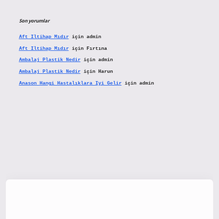
Son yorumlar
Aft Iltihap Mıdır
için
admin
Aft Iltihap Mıdır
için
Fırtına
Ambalaj Plastik Nedir
için
admin
Ambalaj Plastik Nedir
için
Harun
Anason Hangi Hastalıklara Iyi Gelir
için
admin
tx.org/