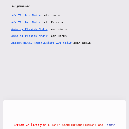
Son yorumlar
Aft Iltihap Mıdır
için
admin
Aft Iltihap Mıdır
için
Fırtına
Ambalaj Plastik Nedir
için
admin
Ambalaj Plastik Nedir
için
Harun
Anason Hangi Hastalıklara Iyi Gelir
için
admin
etx.org/
Reklam ve İletişim:
E-mail:
backlinkpaneli@gmail.com
Teams: