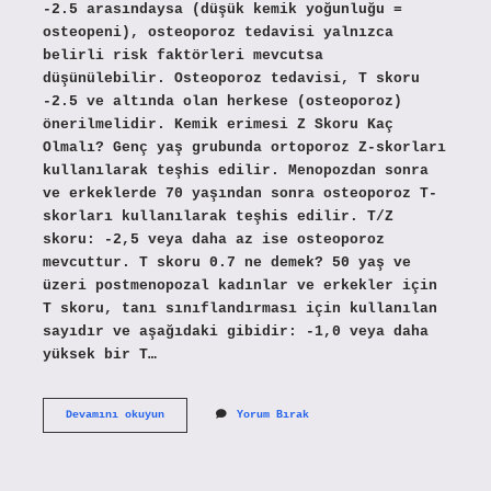
-2.5 arasındaysa (düşük kemik yoğunluğu =
osteopeni), osteoporoz tedavisi yalnızca
belirli risk faktörleri mevcutsa
düşünülebilir. Osteoporoz tedavisi, T skoru
-2.5 ve altında olan herkese (osteoporoz)
önerilmelidir. Kemik erimesi Z Skoru Kaç
Olmalı? Genç yaş grubunda ortoporoz Z-skorları
kullanılarak teşhis edilir. Menopozdan sonra
ve erkeklerde 70 yaşından sonra osteoporoz T-
skorları kullanılarak teşhis edilir. T/Z
skoru: -2,5 veya daha az ise osteoporoz
mevcuttur. T skoru 0.7 ne demek? 50 yaş ve
üzeri postmenopozal kadınlar ve erkekler için
T skoru, tanı sınıflandırması için kullanılan
sayıdır ve aşağıdaki gibidir: -1,0 veya daha
yüksek bir T…
Kemik
Devamını okuyun
Yorum Bırak
Ölçümü
T
Ve
Z
Skoru