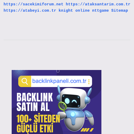
https://sacekimiforum.net
https://ataksantarim.com.tr
Kaç
Olmalı
https://atabeyi.com.tr
knight online
nttgame
Sitemap
Sidebar