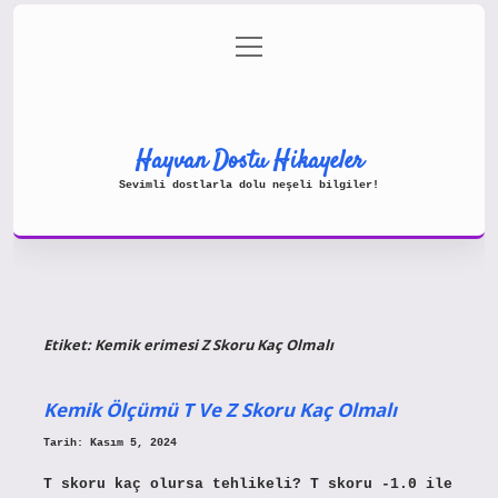
menüyü
Gizlilik Politikası
aç
Hakkımızda
Yasal Uyarı
Hayvan Dostu Hikayeler
Sevimli dostlarla dolu neşeli bilgiler!
Etiket:
Kemik erimesi Z Skoru Kaç Olmalı
Kemik Ölçümü T Ve Z Skoru Kaç Olmalı
Tarih: Kasım 5, 2024
T skoru kaç olursa tehlikeli? T skoru -1.0 ile